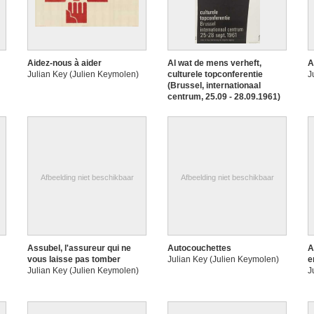
Aidez-nous à aider
Al wat de mens verheft,
A
Julian Key (Julien Keymolen)
culturele topconferentie
J
(Brussel, internationaal
centrum, 25.09 - 28.09.1961)
Julian Key (Julien Keymolen)
Afbeelding niet beschikbaar
Afbeelding niet beschikbaar
Assubel, l'assureur qui ne
Autocouchettes
A
vous laisse pas tomber
Julian Key (Julien Keymolen)
e
Julian Key (Julien Keymolen)
J