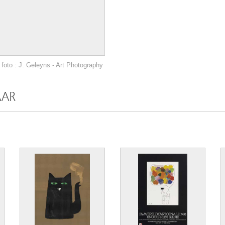
foto : J. Geleyns - Art Photography
AAR