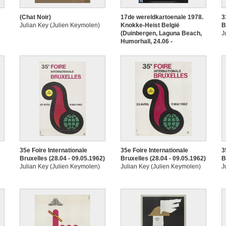
(Chat Noir)
17de wereldkartoenale 1978.
3
Julian Key (Julien Keymolen)
Knokke-Heist België
B
(Duinbergen, Laguna Beach,
J
Humorhall, 24.06 -
03.10.1978)
Julian Key (Julien Keymolen)
35e Foire Internationale
35e Foire Internationale
3
Bruxelles (28.04 - 09.05.1962)
Bruxelles (28.04 - 09.05.1962)
B
Julian Key (Julien Keymolen)
Julian Key (Julien Keymolen)
J