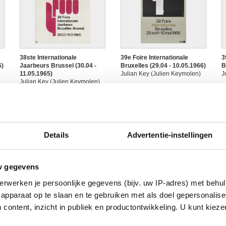
38ste Internationale
39e Foire Internationale
3
5)
Jaarbeurs Brussel (30.04 -
Bruxelles (29.04 - 10.05.1966)
B
11.05.1965)
Julian Key (Julien Keymolen)
J
Julian Key (Julien Keymolen)
Details
Advertentie-instellingen
w gegevens
erwerken je persoonlijke gegevens (bijv. uw IP-adres) met behul
40ste Internationale
41e Foire Internationale
4
apparaat op te slaan en te gebruiken met als doel gepersonalise
6)
Jaarbeurs Brussel (15.04 -
Bruxelles (20.04 - 01.05.1968)
B
 content, inzicht in publiek en productontwikkeling. U kunt kiez
26.04.1967)
Julian Key (Julien Keymolen)
J
Julian Key (Julien Keymolen)