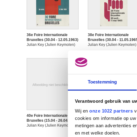
36e Foire Internationale
38e Foire Internationale
Bruxelles (30.04 - 12.05.1963)
Bruxelles (30.04 - 11.05.196
Julian Key (Julien Keymolen)
Julian Key (Julien Keymolen)
Toestemming
Afbeelding niet beschikbaar
Verantwoord gebruik van u
Wij en
onze 1022 partners
v
40e Foire Internationale
40e Foire Internationale
cookies om informatie op uw 
Bruxelles (15.04 - 26.04.1967)
Bruxelles (15.04 - 26.04.197
metingen aan advertenties en
Julian Key (Julien Keymolen)
Julian Key (Julien Keymolen)
en met welke doelen.