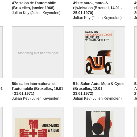
e
47e salon de l'automobile
49ste auto-, moto- &
4
(Bruxelles, janvier 1968)
rijwielsalon (Brussel, 14.01 -
r
Julian Key (Julien Keymolen)
25.01.1970)
2
Julian Key (Julien Keymolen)
J
Afbeelding niet beschikbaar
50e salon international de
51e Salon Auto, Moto & Cycle
5
01
l'automobile (Bruxelles, 19.01
(Bruxelles, 12.01 -
A
- 31.01.1971)
23.01.1972)
2
Julian Key (Julien Keymolen)
Julian Key (Julien Keymolen)
J