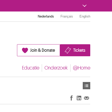
Nederlands
Français
English
Join & Donate
Tickets
Educatie
Onderzoek
@Home