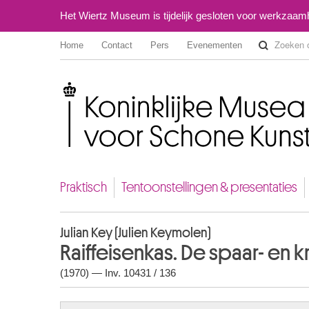
Het Wiertz Museum is tijdelijk gesloten voor werkzaa
Home
Contact
Pers
Evenementen
Koninklijke Musea voor Schone Kunsten van België
Praktisch
Tentoonstellingen & presentaties
Julian Key (Julien Keymolen)
Raiffeisenkas. De spaar- en 
(1970) — Inv. 10431 / 136