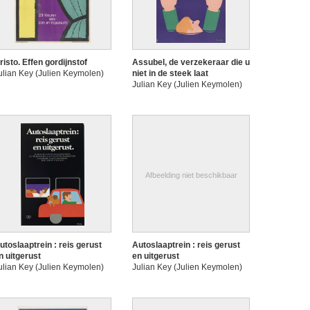
risto. Effen gordijnstof
Assubel, de verzekeraar die u
ulian Key (Julien Keymolen)
niet in de steek laat
Julian Key (Julien Keymolen)
Afbeelding niet beschikbaar
utoslaaptrein : reis gerust
Autoslaaptrein : reis gerust
n uitgerust
en uitgerust
ulian Key (Julien Keymolen)
Julian Key (Julien Keymolen)