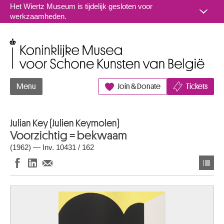
Naar inhoud
Het Wiertz Museum is tijdelijk gesloten voor
werkzaamheden.
Koninklijke Musea voor Schone Kunsten van België
Menu
Join & Donate
Tickets
Julian Key (Julien Keymolen)
Voorzichtig = bekwaam
(1962) — Inv. 10431 / 162