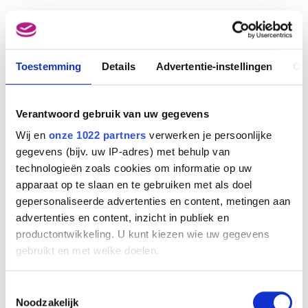
Afbeelding niet beschikbaar
Toestemming
Details
Advertentie-instellingen
Ov
35e Foire Internationale Bruxelles (30.04 - 12.05.1962)
Julian Key (Julien Keymolen)
Verantwoord gebruik van uw gegevens
Wij en
onze 1022 partners
verwerken je persoonlijke
gegevens (bijv. uw IP-adres) met behulp van
technologieën zoals cookies om informatie op uw
apparaat op te slaan en te gebruiken met als doel
gepersonaliseerde advertenties en content, metingen aan
advertenties en content, inzicht in publiek en
productontwikkeling. U kunt kiezen wie uw gegevens
gebruikt en met welke doelen.
Als u het toestaat, willen we ook graag:
Toestemmingsselectie
Informatie verzamelen over uw geografische
Noodzakelijk