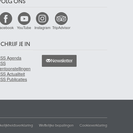
VOLG ONS
acebook
YouTube
Instagram
TripAdvisor
CHRIJF JE IN
SS Agenda
Newsletter
RSS
entoonstellingen
SS Actualiteit
SS Publicaties
elijkheidsverklaring
Wettelijke bepalingen
Cookieverklaring