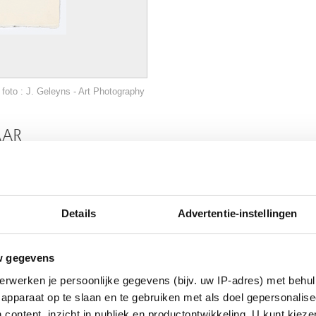
foto : J. Geleyns - Art Photography
AAR
Details
Advertentie-instellingen
w gegevens
erwerken je persoonlijke gegevens (bijv. uw IP-adres) met behul
apparaat op te slaan en te gebruiken met als doel gepersonalise
 content, inzicht in publiek en productontwikkeling. U kunt kiez