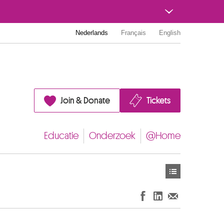
Nederlands
Français
English
Join & Donate
Tickets
Educatie
Onderzoek
@Home