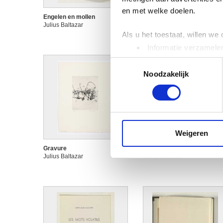
en met welke doelen.
Engelen en mollen
Gouache
Julius Baltazar
Julius Baltazar
Als u het toestaat, willen we
Informatie verzamelen
Uw apparaat identific
Toestemmingsselectie
Lees meer over hoe uw perso
Noodzakelijk
toestemming op elk moment wi
We gebruiken cookies om cont
websiteverkeer te analyseren
media, adverteren en analys
Weigeren
verstrekt of die ze hebben v
Gravure
Gravure
Julius Baltazar
Julius Baltazar