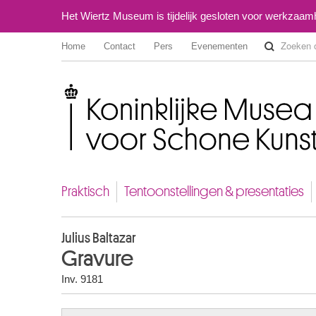
Het Wiertz Museum is tijdelijk gesloten voor werkzaa
Home
Contact
Pers
Evenementen
Koninklijke Musea voor Schone Kunsten van België
Praktisch
Tentoonstellingen & presentaties
Julius Baltazar
Gravure
Inv. 9181