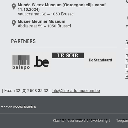
Musée Wiertz Museum (Ontoegankelijk vanaf
11.10.2024)
Vautierstraat 62 – 1050 Brussel
Musée Meunier Museum
Abdijstraat 59 – 1050 Brussel
F
PARTNERS
S
R
T
R
R
1 | Fax: +32 (0)2 508 32 32 |
info@fine-arts-museum.be
e rechten voorbehouden
Klachten over onze dienstverlening ?
Toegank