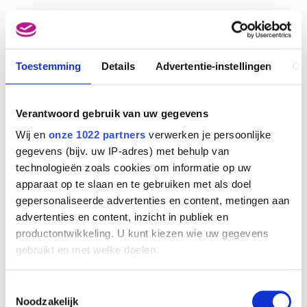
Toestemming
Details
Advertentie-instellingen
Ov
Verantwoord gebruik van uw gegevens
Wij en
onze 1022 partners
verwerken je persoonlijke
gegevens (bijv. uw IP-adres) met behulp van
technologieën zoals cookies om informatie op uw
apparaat op te slaan en te gebruiken met als doel
gepersonaliseerde advertenties en content, metingen aan
advertenties en content, inzicht in publiek en
productontwikkeling. U kunt kiezen wie uw gegevens
gebruikt en met welke doelen.
Als u het toestaat, willen we ook graag:
Toestemmingsselectie
Informatie verzamelen over uw geografische
Noodzakelijk