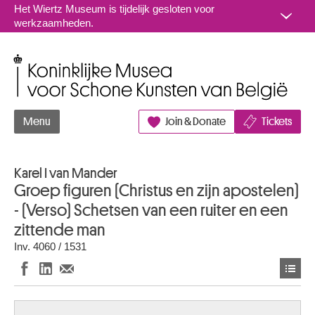
Naar inhoud
Het Wiertz Museum is tijdelijk gesloten voor
werkzaamheden.
Koninklijke Musea voor Schone Kunsten van België
Menu
Join & Donate
Tickets
Karel I van Mander
Groep figuren (Christus en zijn apostelen)
- (Verso) Schetsen van een ruiter en een
zittende man
Inv. 4060 / 1531