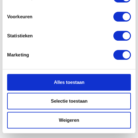
locatie, die tot een paar meter nauwkeurig kan zijn
Uw apparaat identificeren door het actief te
scannen op specifieke eigenschappen (fingerprinting)
Voorkeuren
Lees meer over hoe uw persoonlijke gegevens worden
verwerkt en stel uw voorkeuren in het
detailgedeelte
in.
Statistieken
U kunt uw toestemming op elk moment wijzigen of
intrekken in de Cookieverklaring.
Marketing
We gebruiken cookies om content en advertenties te
personaliseren, om functies voor social media te bieden
en om ons websiteverkeer te analyseren. Ook delen we
Alles toestaan
informatie over uw gebruik van onze site met onze
partners voor social media, adverteren en analyse. Deze
partners kunnen deze gegevens combineren met andere
Selectie toestaan
informatie die u aan ze heeft verstrekt of die ze hebben
verzameld op basis van uw gebruik van hun services.
Weigeren
De Voorzichtigheid
Laurent Delvaux