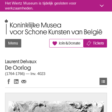
Naar inhoud
Het Wiertz Museum is tijdelijk gesloten voor
werkzaamheden.
Koninklijke Musea voor Schone Kunsten van België
Menu
Join & Donate
Tickets
Laurent Delvaux
De Oorlog
(1764-1766) — Inv. 4023