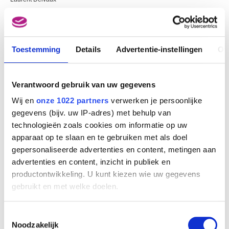
Toestemming
Details
Advertentie-instellingen
Ov
Verantwoord gebruik van uw gegevens
Wij en
onze 1022 partners
verwerken je persoonlijke
gegevens (bijv. uw IP-adres) met behulp van
technologieën zoals cookies om informatie op uw
apparaat op te slaan en te gebruiken met als doel
gepersonaliseerde advertenties en content, metingen aan
advertenties en content, inzicht in publiek en
productontwikkeling. U kunt kiezen wie uw gegevens
De Oorlog
gebruikt en met welke doelen.
Laurent Delvaux
Als u het toestaat, willen we ook graag:
Toestemmingsselectie
Informatie verzamelen over uw geografische
Noodzakelijk