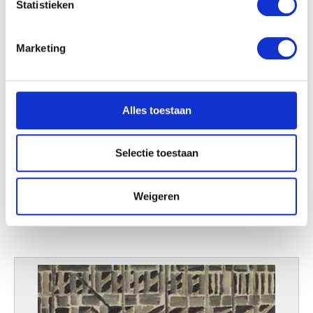
Statistieken
U kunt uw toestemming op elk moment wijzigen of
intrekken in de Cookieverklaring.
Marketing
We gebruiken cookies om content en advertenties te
personaliseren, om functies voor social media te bieden
en om ons websiteverkeer te analyseren. Ook delen we
Alles toestaan
informatie over uw gebruik van onze site met onze
partners voor social media, adverteren en analyse. Deze
partners kunnen deze gegevens combineren met andere
Selectie toestaan
informatie die u aan ze heeft verstrekt of die ze hebben
verzameld op basis van uw gebruik van hun services.
Weigeren
Rood en zwart
Louis van Lint