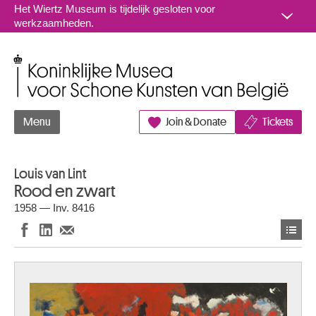
Naar inhoud
Het Wiertz Museum is tijdelijk gesloten voor
werkzaamheden.
Koninklijke Musea voor Schone Kunsten van België
Menu
Join & Donate
Tickets
Louis van Lint
Rood en zwart
1958 — Inv. 8416