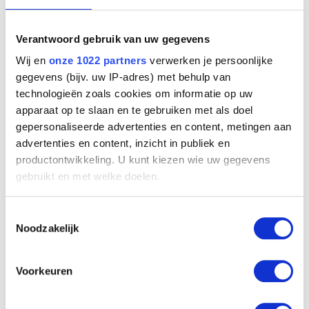
Lethargie
Verantwoord gebruik van uw gegevens
Louis van Lint
Wij en
onze 1022 partners
verwerken je persoonlijke
gegevens (bijv. uw IP-adres) met behulp van
technologieën zoals cookies om informatie op uw
apparaat op te slaan en te gebruiken met als doel
gepersonaliseerde advertenties en content, metingen aan
advertenties en content, inzicht in publiek en
productontwikkeling. U kunt kiezen wie uw gegevens
gebruikt en met welke doelen.
Als u het toestaat, willen we ook graag:
Toestemmingsselectie
Informatie verzamelen over uw geografische
Noodzakelijk
locatie, die tot een paar meter nauwkeurig kan zijn
Nachtelijke onrust
Louis van Lint
Uw apparaat identificeren door het actief te
scannen op specifieke eigenschappen (fingerprinting)
Voorkeuren
Lees meer over hoe uw persoonlijke gegevens worden
verwerkt en stel uw voorkeuren in het
detailgedeelte
in.