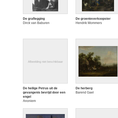
De graflegging
De groenteverkoopster
Dirck van Baburen
Hendrik Mommers
Afbeelding niet beschikbaar
De heilige Petrus uit de
De herberg
gevangenis bevrijd door een
Barend Gael
engel
Anoniem