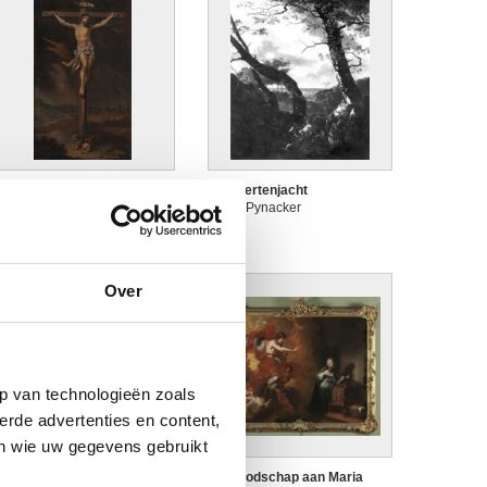
hristus aan het kruis
Damhertenjacht
ieter Leermans
Adam Pynacker
Over
Afbeelding niet beschikbaar
p van technologieën zoals
erde advertenties en content,
en wie uw gegevens gebruikt
e Boodschap aan de
De Boodschap aan Maria