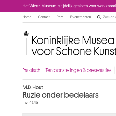
Het Wiertz Museum is tijdelijk gesloten voor werkzaa
Home
Contact
Pers
Evenementen
Koninklijke Musea voor Schone Kunsten van België
Praktisch
Tentoonstellingen & presentaties
M.D. Hout
Ruzie onder bedelaars
Inv. 4145