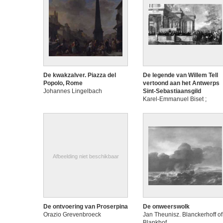
De kwakzalver. Piazza del
De legende van Willem Tell
Popolo, Rome
vertoond aan het Antwerps
Johannes Lingelbach
Sint-Sebastiaansgild
Karel-Emmanuel Biset ;
architectuur door Wilhelm
Schubert von Ehrenberg ;
landschap door Philips
Augustijn Immenraet
Afbeelding niet beschikbaar
De ontvoering van Proserpina
De onweerswolk
Orazio Grevenbroeck
Jan Theunisz. Blanckerhoff of
Blankhof