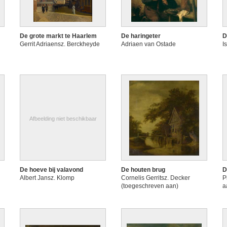
De grote markt te Haarlem
De haringeter
D
Gerrit Adriaensz. Berckheyde
Adriaen van Ostade
I
Afbeelding niet beschikbaar
De hoeve bij valavond
De houten brug
D
Albert Jansz. Klomp
Cornelis Gerritsz. Decker
P
(toegeschreven aan)
a