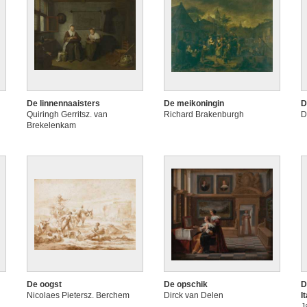
De linnennaaisters
De meikoningin
D
Quiringh Gerritsz. van
Richard Brakenburgh
D
Brekelenkam
De oogst
De opschik
D
Nicolaes Pietersz. Berchem
Dirck van Delen
I
J