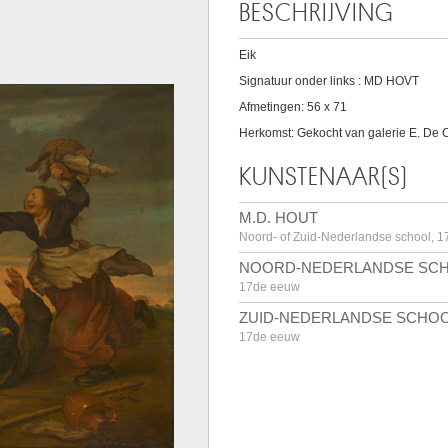
BESCHRIJVING
Eik
Signatuur onder links : MD HOVT
Afmetingen: 56 x 71
Herkomst: Gekocht van galerie E. De 
KUNSTENAAR(S)
M.D. HOUT
Noord- of Zuid-Nederlandse school, 
NOORD-NEDERLANDSE SC
17de eeuw
ZUID-NEDERLANDSE SCHO
17de eeuw