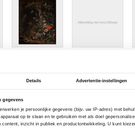
Afbeelding niet beschikbaar
Bosgrondje met bloemen,
Buste van een jonge man
C
dieren en insecten
Anoniem (Noord-Nederlandse
P
Abraham Mignon
school 17de eeuw)
Details
Advertentie-instellingen
w gegevens
erwerken je persoonlijke gegevens (bijv. uw IP-adres) met behul
apparaat op te slaan en te gebruiken met als doel gepersonalise
 content, inzicht in publiek en productontwikkeling. U kunt kiez
De afspanning
De besnijdenis
D