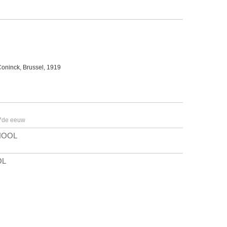
Coninck, Brussel, 1919
17de eeuw
HOOL
OL