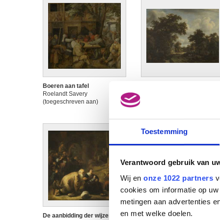
Boeren aan tafel
Bosgezicht met reizigers bij
Roelandt Savery
een herberg
(toegeschreven aan)
Meindert Hobbema
Toestemming
Verantwoord gebruik van u
Wij en
onze 1022 partners
v
cookies om informatie op uw 
metingen aan advertenties en
en met welke doelen.
De aanbidding der wijzen
De aanval op het konvooi