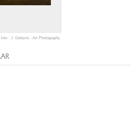
foto : J. Geleyns - Art Photography
AAR