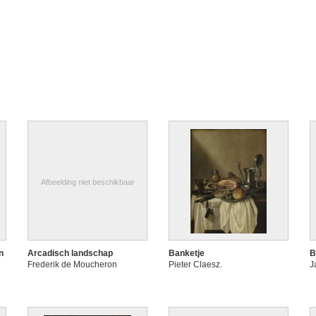
Afbeelding niet beschikbaar
n
Arcadisch landschap
Banketje
B
Frederik de Moucheron
Pieter Claesz.
J
)