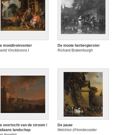
e mondtromventer
De mooie herbergierster
avid Vinckboons I
Richard Brakenburgh
e overtocht van de stroom /
De pauw
taliaans landschap
Melchior d'Hondecoeter
an Asselijn