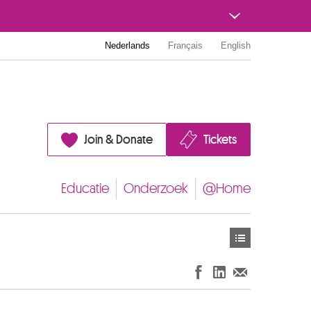
Nederlands
Français
English
Join & Donate
Tickets
Educatie
Onderzoek
@Home