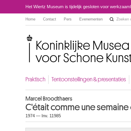
Het Wiertz Museum is tijdelijk gesloten voor werkzaa
Home
Contact
Pers
Evenementen
Koninklijke Musea voor Schone Kunsten van België
Praktisch
Tentoonstellingen & presentaties
Marcel Broodthaers
C'était comme une semaine
1974 — Inv. 11985