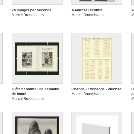
24 images par seconde
A Marcel Lecomte
A
n
Marcel Broodthaers
Marcel Broodthaers
M
C'était comme une semaine
Change - Exchange - Wechsel
C
de bonté
Marcel Broodthaers
p
Marcel Broodthaers
M