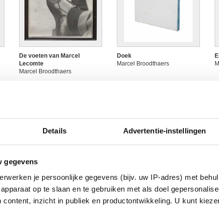
De voeten van Marcel
Doek
E
Lecomte
Marcel Broodthaers
M
Marcel Broodthaers
Details
Advertentie-instellingen
w gegevens
erwerken je persoonlijke gegevens (bijv. uw IP-adres) met behul
Gedicht - Poem - Poème
Grote snoepbokaal
H
apparaat op te slaan en te gebruiken met als doel gepersonalise
Marcel Broodthaers
Marcel Broodthaers
M
 content, inzicht in publiek en productontwikkeling. U kunt kiez