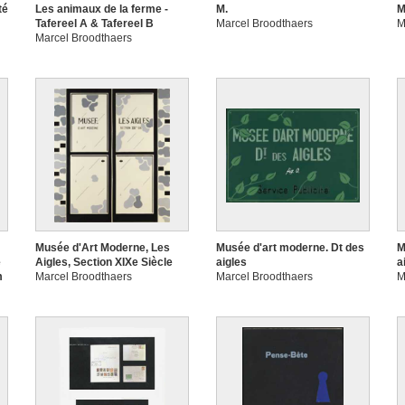
té
Les animaux de la ferme -
M.
M
Tafereel A & Tafereel B
Marcel Broodthaers
M
Marcel Broodthaers
Musée d'Art Moderne, Les
Musée d'art moderne. Dt des
M
e
Aigles, Section XIXe Siècle
aigles
a
m
Marcel Broodthaers
Marcel Broodthaers
M