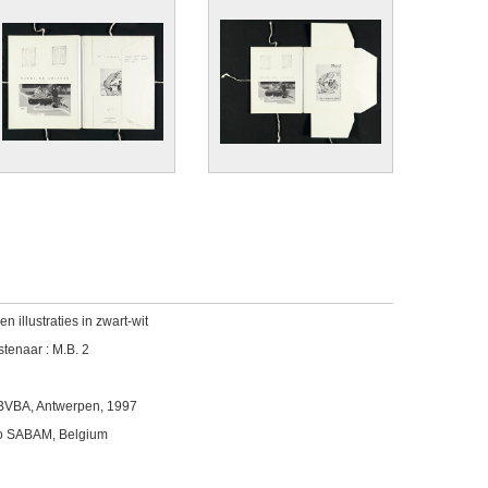
en illustraties in zwart-wit
enaar : M.B. 2
 BVBA, Antwerpen, 1997
c/o SABAM, Belgium