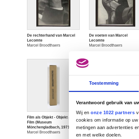
De rechterhand van Marcel
De voeten van Marcel
Lecomte
Lecomte
Marcel Broodthaers
Marcel Broodthaers
Toestemming
Verantwoord gebruik van u
Wij en
onze 1022 partners
v
Film als Objekt - Objekt als
Fumer - Boire - Copier -
cookies om informatie op uw 
Film (Museum
Parler - Ecrire - Peindre -
metingen aan advertenties en
Mönchengladbach, 1971)
Filmer. Série en langue
Marcel Broodthaers
française (Série de neuf
en met welke doelen.
peintures sur un sujet