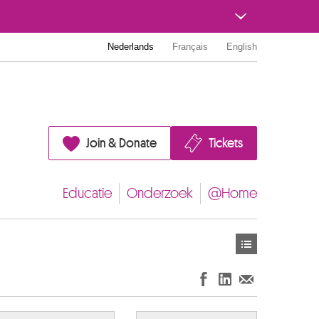
Nederlands
Français
English
Join & Donate
Tickets
Educatie
Onderzoek
@Home