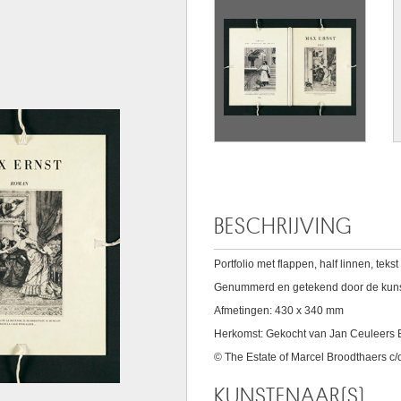
BESCHRIJVING
Portfolio met flappen, half linnen, tekst 
Genummerd en getekend door de kunst
Afmetingen: 430 x 340 mm
Herkomst: Gekocht van Jan Ceuleers
© The Estate of Marcel Broodthaers 
KUNSTENAAR(S)