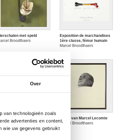
ierschalen met speld
Exposition de marchandises
arcel Broodthaers
1ère classe, fémur humain
Marcel Broodthaers
Over
p van technologieën zoals
et oog
Hoofd van Marcel Lecomte
erde advertenties en content,
arcel Broodthaers
Marcel Broodthaers
en wie uw gegevens gebruikt