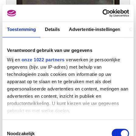
Toestemming
Details
Advertentie-instellingen
Ov
Verantwoord gebruik van uw gegevens
De rechterhand van Marcel Lecomte
Wij en
onze 1022 partners
verwerken je persoonlijke
Marcel Broodthaers
gegevens (bijv. uw IP-adres) met behulp van
technologieën zoals cookies om informatie op uw
apparaat op te slaan en te gebruiken met als doel
gepersonaliseerde advertenties en content, metingen aan
advertenties en content, inzicht in publiek en
productontwikkeling. U kunt kiezen wie uw gegevens
gebruikt en met welke doelen.
Als u het toestaat, willen we ook graag:
Toestemmingsselectie
Informatie verzamelen over uw geografische
Noodzakelijk