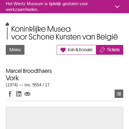
Naar inhoud
Het Wiertz Museum is tijdelijk gesloten voor
werkzaamheden.
Koninklijke Musea voor Schone Kunsten van België
Menu
Join & Donate
Tickets
Marcel Broodthaers
Vork
(1974) — Inv. 9554 / 17