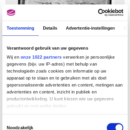
Toestemming
Details
Advertentie-instellingen
Ov
Verantwoord gebruik van uw gegevens
De Grieken en de Trojanen betwisten elkaar het lijk van Patroclus
Wij en
onze 1022 partners
verwerken je persoonlijke
Matthias Kessels
gegevens (bijv. uw IP-adres) met behulp van
technologieën zoals cookies om informatie op uw
apparaat op te slaan en te gebruiken met als doel
gepersonaliseerde advertenties en content, metingen aan
advertenties en content, inzicht in publiek en
productontwikkeling. U kunt kiezen wie uw gegevens
gebruikt en met welke doelen.
Als u het toestaat, willen we ook graag:
Toestemmingsselectie
Informatie verzamelen over uw geografische
Noodzakelijk