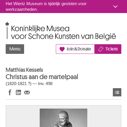
Naar inhoud
Het Wiertz Museum is tijdelijk gesloten voor
werkzaamheden.
Koninklijke Musea voor Schone Kunsten van België
Menu
Join & Donate
Tickets
Matthias Kessels
Christus aan de martelpaal
(1820-1821 ?) — Inv. 498