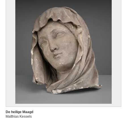
De heilige Maagd
Matthias Kessels