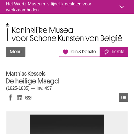
Naar inhoud
Het Wiertz Museum is tijdelijk gesloten voor
werkzaamheden.
Koninklijke Musea voor Schone Kunsten van België
Menu
Join & Donate
Tickets
Matthias Kessels
De heilige Maagd
(1825-1835) — Inv. 497