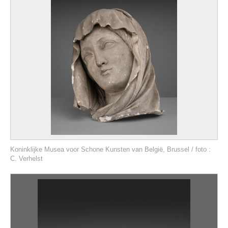
Koninklijke Musea voor Schone Kunsten van België, Brussel / foto :
C. Verhelst