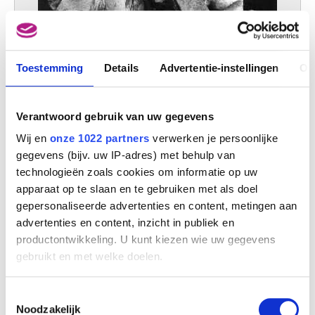
Toestemming
Details
Advertentie-instellingen
Ov
Cyparissus zit bij het hert
Matthias Kessels
Verantwoord gebruik van uw gegevens
Wij en
onze 1022 partners
verwerken je persoonlijke
gegevens (bijv. uw IP-adres) met behulp van
technologieën zoals cookies om informatie op uw
apparaat op te slaan en te gebruiken met als doel
gepersonaliseerde advertenties en content, metingen aan
advertenties en content, inzicht in publiek en
productontwikkeling. U kunt kiezen wie uw gegevens
gebruikt en met welke doelen.
Als u het toestaat, willen we ook graag:
Toestemmingsselectie
Informatie verzamelen over uw geografische
Noodzakelijk