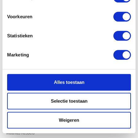
locatie, die tot een paar meter nauwkeurig kan zijn
Uw apparaat identificeren door het actief te
scannen op specifieke eigenschappen (fingerprinting)
Voorkeuren
Lees meer over hoe uw persoonlijke gegevens worden
verwerkt en stel uw voorkeuren in het
detailgedeelte
in.
Statistieken
U kunt uw toestemming op elk moment wijzigen of
intrekken in de Cookieverklaring.
Marketing
We gebruiken cookies om content en advertenties te
personaliseren, om functies voor social media te bieden
en om ons websiteverkeer te analyseren. Ook delen we
Alles toestaan
informatie over uw gebruik van onze site met onze
partners voor social media, adverteren en analyse. Deze
partners kunnen deze gegevens combineren met andere
Selectie toestaan
informatie die u aan ze heeft verstrekt of die ze hebben
verzameld op basis van uw gebruik van hun services.
Weigeren
De genius van de schone kunsten
Matthias Kessels