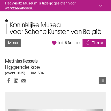
Naar inhoud
Het Wiertz Museum is tijdelijk gesloten voor
werkzaamheden.
Koninklijke Musea voor Schone Kunsten van België
Menu
Join & Donate
Tickets
Matthias Kessels
Liggende koe
(avant 1835) — Inv. 504