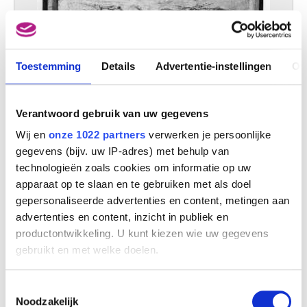
Toestemming
Details
Advertentie-instellingen
Ov
Verantwoord gebruik van uw gegevens
De Grieken en de Trojanen betwisten elkaar het lijk van Patroclus
Wij en
onze 1022 partners
verwerken je persoonlijke
Matthias Kessels
gegevens (bijv. uw IP-adres) met behulp van
technologieën zoals cookies om informatie op uw
apparaat op te slaan en te gebruiken met als doel
gepersonaliseerde advertenties en content, metingen aan
advertenties en content, inzicht in publiek en
productontwikkeling. U kunt kiezen wie uw gegevens
gebruikt en met welke doelen.
Als u het toestaat, willen we ook graag:
Toestemmingsselectie
Informatie verzamelen over uw geografische
Noodzakelijk