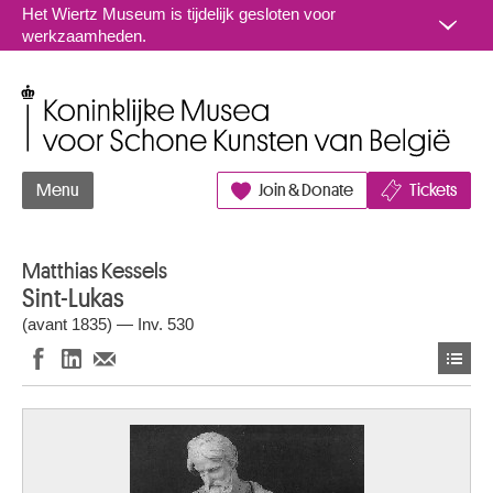
Naar inhoud
Het Wiertz Museum is tijdelijk gesloten voor
werkzaamheden.
Koninklijke Musea voor Schone Kunsten van België
Menu
Join & Donate
Tickets
Matthias Kessels
Sint-Lukas
(avant 1835) — Inv. 530