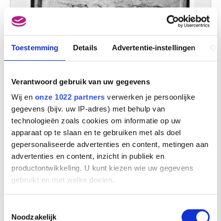
Toestemming
Details
Advertentie-instellingen
Ov
Verantwoord gebruik van uw gegevens
De Grieken en de Trojanen betwisten elkaar het lijk van Patroclus
Wij en
onze 1022 partners
verwerken je persoonlijke
Matthias Kessels
gegevens (bijv. uw IP-adres) met behulp van
technologieën zoals cookies om informatie op uw
apparaat op te slaan en te gebruiken met als doel
gepersonaliseerde advertenties en content, metingen aan
advertenties en content, inzicht in publiek en
productontwikkeling. U kunt kiezen wie uw gegevens
gebruikt en met welke doelen.
Als u het toestaat, willen we ook graag:
Toestemmingsselectie
Informatie verzamelen over uw geografische
Noodzakelijk