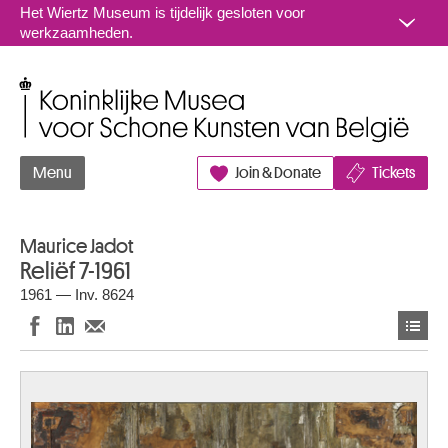
Naar inhoud
Het Wiertz Museum is tijdelijk gesloten voor
werkzaamheden.
Koninklijke Musea voor Schone Kunsten van België
Menu
Join & Donate
Tickets
Maurice Jadot
Reliëf 7-1961
1961 — Inv. 8624