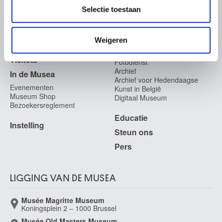
partners kunnen deze gegevens combineren met andere
OVER DE MUSEA
Selectie toestaan
informatie die u aan ze heeft verstrekt of die ze hebben
verzameld op basis van uw gebruik van hun services.
Veelgestelde vragen
Onderzoek
Weigeren
Bibliotheek
Praktisch
Publicaties
Tickets
Fotodienst
Archief
In de Musea
Archief voor Hedendaagse
Evenementen
Kunst in België
Museum Shop
Digitaal Museum
Bezoekersreglement
Educatie
Instelling
Steun ons
Pers
LIGGING VAN DE MUSEA
Musée Magritte Museum
Koningsplein 2 – 1000 Brussel
Musée Old Masters Museum