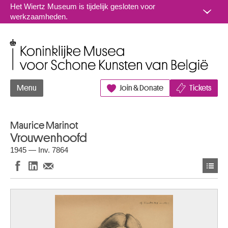
Naar inhoud
Het Wiertz Museum is tijdelijk gesloten voor
werkzaamheden.
Koninklijke Musea voor Schone Kunsten van België
Menu
Join & Donate
Tickets
Maurice Marinot
Vrouwenhoofd
1945 — Inv. 7864