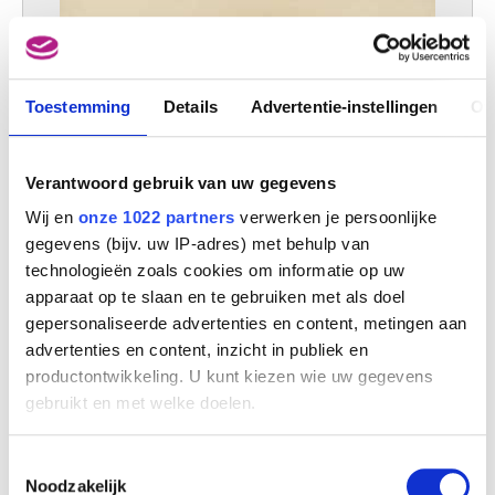
Toestemming
Details
Advertentie-instellingen
Ov
Verantwoord gebruik van uw gegevens
Wij en
onze 1022 partners
verwerken je persoonlijke
gegevens (bijv. uw IP-adres) met behulp van
technologieën zoals cookies om informatie op uw
apparaat op te slaan en te gebruiken met als doel
gepersonaliseerde advertenties en content, metingen aan
advertenties en content, inzicht in publiek en
productontwikkeling. U kunt kiezen wie uw gegevens
gebruikt en met welke doelen.
Als u het toestaat, willen we ook graag:
Toestemmingsselectie
Informatie verzamelen over uw geografische
Noodzakelijk