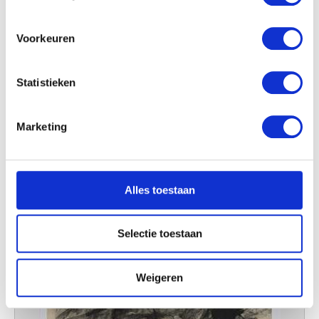
Man met baret
locatie, die tot een paar meter nauwkeurig kan zijn
Maurice Marinot
Uw apparaat identificeren door het actief te
scannen op specifieke eigenschappen (fingerprinting)
Voorkeuren
Lees meer over hoe uw persoonlijke gegevens worden
verwerkt en stel uw voorkeuren in het
detailgedeelte
in.
Statistieken
U kunt uw toestemming op elk moment wijzigen of
intrekken in de Cookieverklaring.
Marketing
We gebruiken cookies om content en advertenties te
personaliseren, om functies voor social media te bieden
en om ons websiteverkeer te analyseren. Ook delen we
Alles toestaan
informatie over uw gebruik van onze site met onze
partners voor social media, adverteren en analyse. Deze
partners kunnen deze gegevens combineren met andere
Selectie toestaan
informatie die u aan ze heeft verstrekt of die ze hebben
verzameld op basis van uw gebruik van hun services.
Weigeren