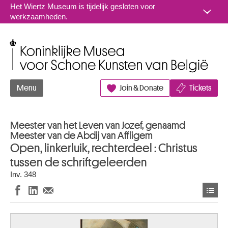
Naar inhoud
Het Wiertz Museum is tijdelijk gesloten voor
werkzaamheden.
Koninklijke Musea voor Schone Kunsten van België
Menu
Join & Donate
Tickets
Meester van het Leven van Jozef, genaamd
Meester van de Abdij van Affligem
Open, linkerluik, rechterdeel : Christus
tussen de schriftgeleerden
Inv. 348