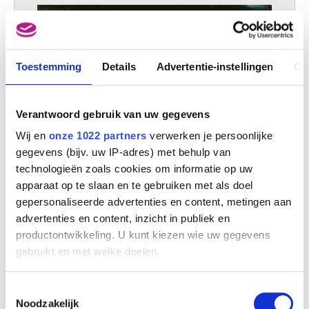
Toestemming
Details
Advertentie-instellingen
Ov
Verantwoord gebruik van uw gegevens
Wij en
onze 1022 partners
verwerken je persoonlijke
gegevens (bijv. uw IP-adres) met behulp van
technologieën zoals cookies om informatie op uw
apparaat op te slaan en te gebruiken met als doel
gepersonaliseerde advertenties en content, metingen aan
advertenties en content, inzicht in publiek en
productontwikkeling. U kunt kiezen wie uw gegevens
gebruikt en met welke doelen.
Als u het toestaat, willen we ook graag:
Toestemmingsselectie
Informatie verzamelen over uw geografische
Noodzakelijk