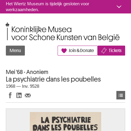
Naar inhoud
Het Wiertz Museum is tijdelijk gesloten voor
werkzaamheden.
Koninklijke Musea voor Schone Kunsten van België
Menu
Join & Donate
Tickets
Mei '68 - Anoniem
La psychiatrie dans les poubelles
1968 — Inv. 9528