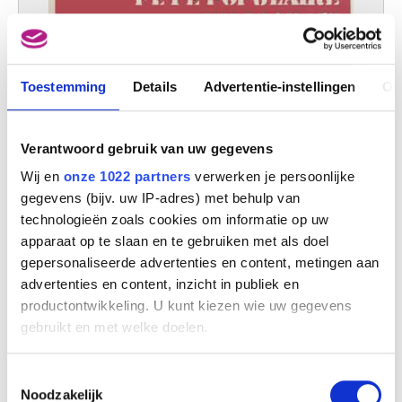
Toestemming
Details
Advertentie-instellingen
Ov
Verantwoord gebruik van uw gegevens
Wij en
onze 1022 partners
verwerken je persoonlijke
gegevens (bijv. uw IP-adres) met behulp van
technologieën zoals cookies om informatie op uw
apparaat op te slaan en te gebruiken met als doel
gepersonaliseerde advertenties en content, metingen aan
advertenties en content, inzicht in publiek en
productontwikkeling. U kunt kiezen wie uw gegevens
gebruikt en met welke doelen.
Als u het toestaat, willen we ook graag:
Toestemmingsselectie
Fête populaire du marais
Informatie verzamelen over uw geografische
Noodzakelijk