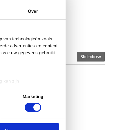
Over
p van technologieën zoals
erde advertenties en content,
en wie uw gegevens gebruikt
Slideshow
g kan zijn
erprinting)
t
detailgedeelte
in. U kunt uw
Marketing
 media te bieden en om ons
ze partners voor social
nformatie die u aan ze heeft