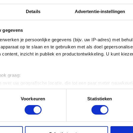
Details
Advertentie-instellingen
w gegevens
 foto : Guy Cussac, Brussel
erwerken je persoonlijke gegevens (bijv. uw IP-adres) met behul
apparaat op te slaan en te gebruiken met als doel gepersonalise
 content, inzicht in publiek en productontwikkeling. U kunt kiez
AAR
 ook graag:
 over uw geografische locatie, die tot een paar meter nauwkeuri
eren door het actief te scannen op specifieke eigenschappen (fing
onlijke gegevens worden verwerkt en stel uw voorkeuren in he
Voorkeuren
Statistieken
jzigen of intrekken in de Cookieverklaring.
ent en advertenties te personaliseren, om functies voor social
. Ook delen we informatie over uw gebruik van onze site met on
e. Deze partners kunnen deze gegevens combineren met andere i