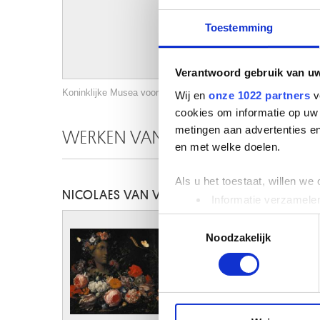
Toestemming
Verantwoord gebruik van u
Koninklijke Musea voor Schone Kunsten van België, Brussel /
Wij en
onze 1022 partners
v
cookies om informatie op uw 
metingen aan advertenties en
WERKEN VAN DEZELFDE KUNSTEN
en met welke doelen.
Als u het toestaat, willen we
NICOLAES VAN VEERENDAEL
Informatie verzamelen
Uw apparaat identific
Toestemmingsselectie
Lees meer over hoe uw perso
Noodzakelijk
toestemming op elk moment wi
We gebruiken cookies om cont
websiteverkeer te analyseren
media, adverteren en analys