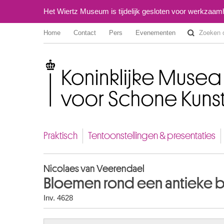
Het Wiertz Museum is tijdelijk gesloten voor werkzaa
Home
Contact
Pers
Evenementen
Koninklijke Musea voor Schone Kunsten van België
Praktisch
Tentoonstellingen & presentaties
Nicolaes van Veerendael
Bloemen rond een antieke 
Inv. 4628