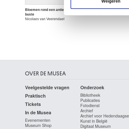
Weigeren
verstrekt of die ze hebben v
Bloemen rond een antieke
Vrolijk gezelschap / Singerie
buste
Nicolaes van Veerendael
Nicolaes van Veerendael
OVER DE MUSEA
Veelgestelde vragen
Onderzoek
Bibliotheek
Praktisch
Publicaties
Tickets
Fotodienst
Archief
In de Musea
Archief voor Hedendaagse
Evenementen
Kunst in België
Museum Shop
Digitaal Museum