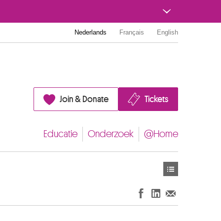
Nederlands
Français
English
Join & Donate
Tickets
Educatie
Onderzoek
@Home