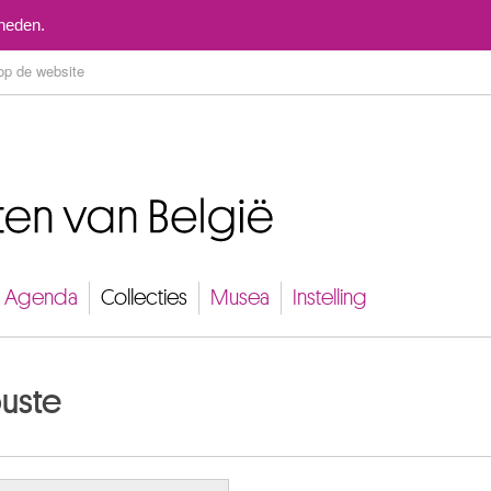
Naar inhoud
mheden.
Agenda
Collecties
Musea
Instelling
buste