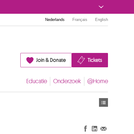
Nederlands
Français
English
Join & Donate
Tickets
Educatie
Onderzoek
@Home