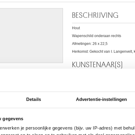
BESCHRIJVING
Hout
Wapenschild onderaan rechts
Afmetingen: 26 x 22,5
Herkomst: Gekocht van I. Langenvelt, 
KUNSTENAAR(S)
P. DE GLIMES
Werkzaam te Brussel tweede helft 18
AAR
Details
Advertentie-instellingen
w gegevens
erwerken je persoonlijke gegevens (bijv. uw IP-adres) met behul