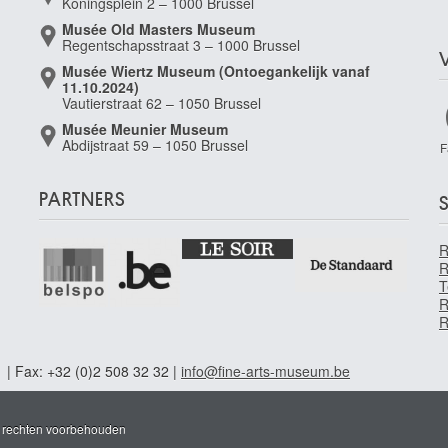
Koningsplein 2 – 1000 Brussel
Musée Old Masters Museum
Regentschapsstraat 3 – 1000 Brussel
Musée Wiertz Museum (Ontoegankelijk vanaf
11.10.2024)
Vautierstraat 62 – 1050 Brussel
Musée Meunier Museum
Abdijstraat 59 – 1050 Brussel
F
PARTNERS
S
R
T
R
R
1 | Fax: +32 (0)2 508 32 32 |
info@fine-arts-museum.be
e rechten voorbehouden