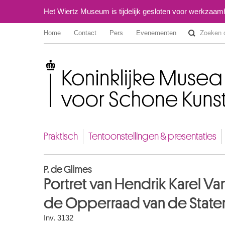
Het Wiertz Museum is tijdelijk gesloten voor werkzaa
Home
Contact
Pers
Evenementen
Koninklijke Musea voor Schone Kunsten van België
Praktisch
Tentoonstellingen & presentaties
P. de Glimes
Portret van Hendrik Karel Van
de Opperraad van de Staten
Inv. 3132