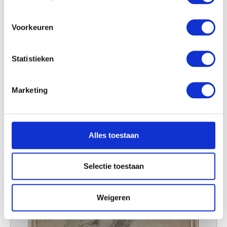
De Heilige Familie met Elisabeth en Johannes de Doper
locatie, die tot een paar meter nauwkeurig kan zijn
Peter Paul Rubens (naar)
Uw apparaat identificeren door het actief te
scannen op specifieke eigenschappen (fingerprinting)
Voorkeuren
Lees meer over hoe uw persoonlijke gegevens worden
verwerkt en stel uw voorkeuren in het
detailgedeelte
in.
Statistieken
U kunt uw toestemming op elk moment wijzigen of
intrekken in de Cookieverklaring.
Marketing
We gebruiken cookies om content en advertenties te
personaliseren, om functies voor social media te bieden
en om ons websiteverkeer te analyseren. Ook delen we
Alles toestaan
informatie over uw gebruik van onze site met onze
partners voor social media, adverteren en analyse. Deze
partners kunnen deze gegevens combineren met andere
Selectie toestaan
informatie die u aan ze heeft verstrekt of die ze hebben
verzameld op basis van uw gebruik van hun services.
Weigeren