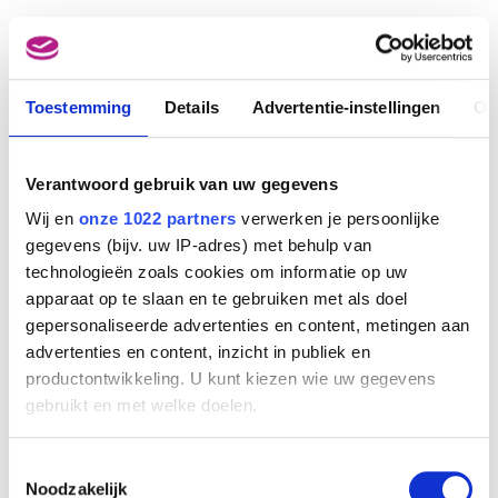
Toestemming
Details
Advertentie-instellingen
Ov
Verantwoord gebruik van uw gegevens
Wij en
onze 1022 partners
verwerken je persoonlijke
gegevens (bijv. uw IP-adres) met behulp van
technologieën zoals cookies om informatie op uw
apparaat op te slaan en te gebruiken met als doel
gepersonaliseerde advertenties en content, metingen aan
advertenties en content, inzicht in publiek en
productontwikkeling. U kunt kiezen wie uw gegevens
gebruikt en met welke doelen.
Als u het toestaat, willen we ook graag:
Toestemmingsselectie
Informatie verzamelen over uw geografische
Noodzakelijk