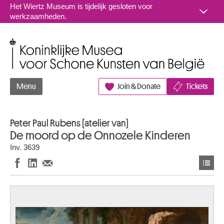
Naar inhoud
Het Wiertz Museum is tijdelijk gesloten voor
werkzaamheden.
Koninklijke Musea voor Schone Kunsten van België
Menu
Join & Donate
Tickets
Peter Paul Rubens (atelier van)
De moord op de Onnozele Kinderen
Inv. 3639