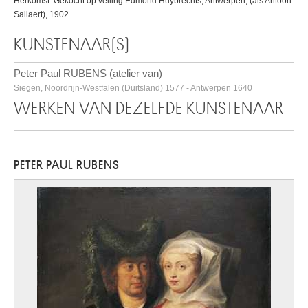
Herkomst: Gekocht op veiling Edmond Huybrechts, Antwerpen, (als Antoon
Sallaert), 1902
KUNSTENAAR(S)
Peter Paul RUBENS (atelier van)
Siegen, Noordrijn-Westfalen (Duitsland) 1577 - Antwerpen 1640
WERKEN VAN DEZELFDE KUNSTENAAR
PETER PAUL RUBENS