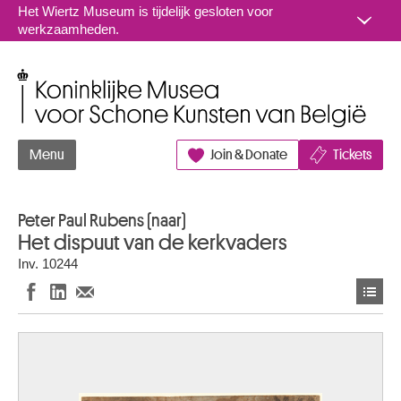
Naar inhoud
Het Wiertz Museum is tijdelijk gesloten voor
werkzaamheden.
Koninklijke Musea voor Schone Kunsten van België
Menu
Join & Donate
Tickets
Peter Paul Rubens (naar)
Het dispuut van de kerkvaders
Inv. 10244