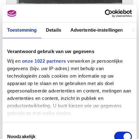
De Heilige Drievuldigheid
Antoine Wiertz (naar Peter Paul Rubens)
Toestemming
Details
Advertentie-instellingen
Ov
Verantwoord gebruik van uw gegevens
Wij en
onze 1022 partners
verwerken je persoonlijke
gegevens (bijv. uw IP-adres) met behulp van
technologieën zoals cookies om informatie op uw
apparaat op te slaan en te gebruiken met als doel
gepersonaliseerde advertenties en content, metingen aan
advertenties en content, inzicht in publiek en
productontwikkeling. U kunt kiezen wie uw gegevens
gebruikt en met welke doelen.
Als u het toestaat, willen we ook graag:
Toestemmingsselectie
Informatie verzamelen over uw geografische
Noodzakelijk