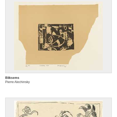
Bliksems
Pierre Alechinsky