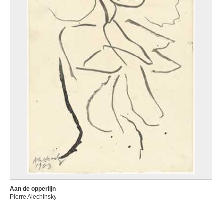
Aan de opperlijn
Pierre Alechinsky