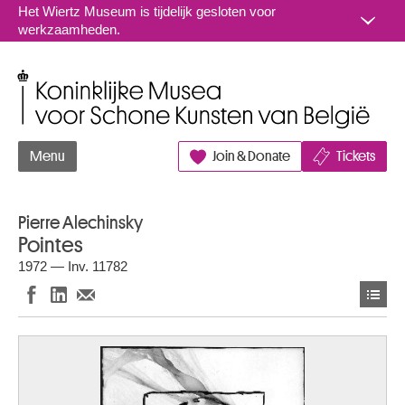
Naar inhoud
Het Wiertz Museum is tijdelijk gesloten voor
werkzaamheden.
Koninklijke Musea voor Schone Kunsten van België
Menu
Join & Donate
Tickets
Pierre Alechinsky
Pointes
1972 — Inv. 11782