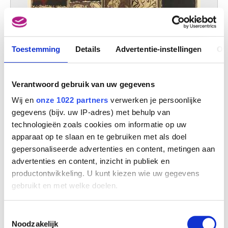
Toestemming
Details
Advertentie-instellingen
Ov
Verantwoord gebruik van uw gegevens
Abrupte fabel
Wij en
onze 1022 partners
verwerken je persoonlijke
Pierre Alechinsky en Christian Dotremont
gegevens (bijv. uw IP-adres) met behulp van
technologieën zoals cookies om informatie op uw
apparaat op te slaan en te gebruiken met als doel
gepersonaliseerde advertenties en content, metingen aan
advertenties en content, inzicht in publiek en
productontwikkeling. U kunt kiezen wie uw gegevens
gebruikt en met welke doelen.
Als u het toestaat, willen we ook graag:
Toestemmingsselectie
Informatie verzamelen over uw geografische
Noodzakelijk