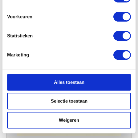
locatie, die tot een paar meter nauwkeurig kan zijn
Uw apparaat identificeren door het actief te
scannen op specifieke eigenschappen (fingerprinting)
Voorkeuren
Lees meer over hoe uw persoonlijke gegevens worden
verwerkt en stel uw voorkeuren in het
detailgedeelte
in.
Statistieken
U kunt uw toestemming op elk moment wijzigen of
intrekken in de Cookieverklaring.
Marketing
We gebruiken cookies om content en advertenties te
personaliseren, om functies voor social media te bieden
en om ons websiteverkeer te analyseren. Ook delen we
Alles toestaan
informatie over uw gebruik van onze site met onze
partners voor social media, adverteren en analyse. Deze
partners kunnen deze gegevens combineren met andere
Selectie toestaan
informatie die u aan ze heeft verstrekt of die ze hebben
verzameld op basis van uw gebruik van hun services.
Weigeren