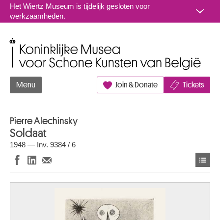
Naar inhoud
Het Wiertz Museum is tijdelijk gesloten voor
werkzaamheden.
Koninklijke Musea voor Schone Kunsten van België
Menu
Join & Donate
Tickets
Pierre Alechinsky
Soldaat
1948 — Inv. 9384 / 6