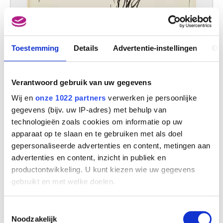
Toestemming
Details
Advertentie-instellingen
Ov
Verantwoord gebruik van uw gegevens
Wij en
onze 1022 partners
verwerken je persoonlijke
gegevens (bijv. uw IP-adres) met behulp van
technologieën zoals cookies om informatie op uw
apparaat op te slaan en te gebruiken met als doel
gepersonaliseerde advertenties en content, metingen aan
advertenties en content, inzicht in publiek en
productontwikkeling. U kunt kiezen wie uw gegevens
Al wat u schildert kan tegen u worden ingebracht
Pierre Alechinsky
gebruikt en met welke doelen.
Als u het toestaat, willen we ook graag:
Toestemmingsselectie
Informatie verzamelen over uw geografische
Noodzakelijk