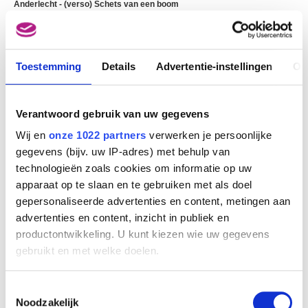
Anderlecht - (verso) Schets van een boom
Remigio Cantagallina
Toestemming
Details
Advertentie-instellingen
Ov
Verantwoord gebruik van uw gegevens
Wij en
onze 1022 partners
verwerken je persoonlijke
gegevens (bijv. uw IP-adres) met behulp van
technologieën zoals cookies om informatie op uw
apparaat op te slaan en te gebruiken met als doel
gepersonaliseerde advertenties en content, metingen aan
advertenties en content, inzicht in publiek en
Anderlecht met de tekenende kunstenaar op de voorgrond
productontwikkeling. U kunt kiezen wie uw gegevens
Remigio Cantagallina
gebruikt en met welke doelen.
Als u het toestaat, willen we ook graag:
Toestemmingsselectie
Informatie verzamelen over uw geografische
Noodzakelijk