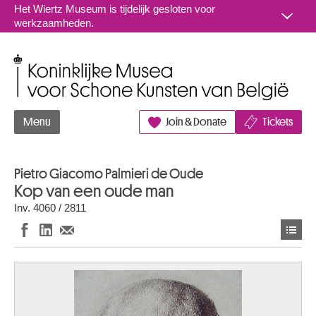
Naar inhoud
Het Wiertz Museum is tijdelijk gesloten voor
werkzaamheden.
Koninklijke Musea voor Schone Kunsten van België
Menu
Join & Donate
Tickets
Pietro Giacomo Palmieri de Oude
Kop van een oude man
Inv. 4060 / 2811