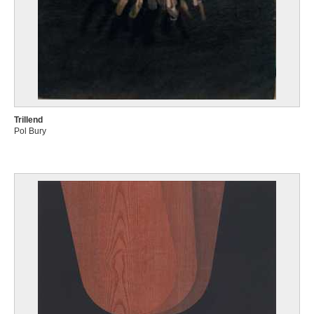
Trillend
Pol Bury