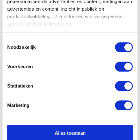
gepersonaliseerde advertenties en content, metingen aan
advertenties en content, inzicht in publiek en
productontwikkeling. U kunt kiezen wie uw gegevens
gebruikt en met welke doelen.
Als u het toestaat, willen we ook graag:
Toestemmingsselectie
Informatie verzamelen over uw geografische
Noodzakelijk
locatie, die tot een paar meter nauwkeurig kan zijn
Uw apparaat identificeren door het actief te
scannen op specifieke eigenschappen (fingerprinting)
Voorkeuren
Lees meer over hoe uw persoonlijke gegevens worden
verwerkt en stel uw voorkeuren in het
detailgedeelte
in.
Statistieken
U kunt uw toestemming op elk moment wijzigen of
intrekken in de Cookieverklaring.
Marketing
We gebruiken cookies om content en advertenties te
personaliseren, om functies voor social media te bieden
en om ons websiteverkeer te analyseren. Ook delen we
Alles toestaan
informatie over uw gebruik van onze site met onze