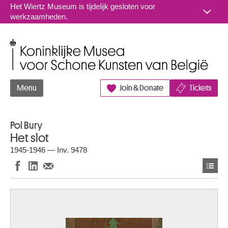
Naar inhoud
Het Wiertz Museum is tijdelijk gesloten voor
werkzaamheden.
Koninklijke Musea voor Schone Kunsten van België
Menu
Join & Donate
Tickets
Pol Bury
Het slot
1945-1946 — Inv. 9478