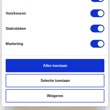
locatie, die tot een paar meter nauwkeurig kan zijn
Uw apparaat identificeren door het actief te
scannen op specifieke eigenschappen (fingerprinting)
Voorkeuren
Lees meer over hoe uw persoonlijke gegevens worden
verwerkt en stel uw voorkeuren in het
detailgedeelte
in.
Statistieken
U kunt uw toestemming op elk moment wijzigen of
intrekken in de Cookieverklaring.
Marketing
We gebruiken cookies om content en advertenties te
personaliseren, om functies voor social media te bieden
en om ons websiteverkeer te analyseren. Ook delen we
Alles toestaan
informatie over uw gebruik van onze site met onze
partners voor social media, adverteren en analyse. Deze
partners kunnen deze gegevens combineren met andere
Selectie toestaan
informatie die u aan ze heeft verstrekt of die ze hebben
verzameld op basis van uw gebruik van hun services.
Weigeren