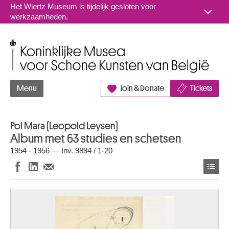
Naar inhoud
Het Wiertz Museum is tijdelijk gesloten voor
werkzaamheden.
Koninklijke Musea voor Schone Kunsten van België
Menu
Join & Donate
Tickets
Pol Mara (Leopold Leysen)
Album met 63 studies en schetsen
1954 - 1956 — Inv. 9894 / 1-20