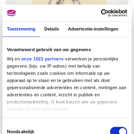
Toestemming
Details
Advertentie-instellingen
Ov
Verantwoord gebruik van uw gegevens
Wij en
onze 1022 partners
verwerken je persoonlijke
gegevens (bijv. uw IP-adres) met behulp van
technologieën zoals cookies om informatie op uw
apparaat op te slaan en te gebruiken met als doel
gepersonaliseerde advertenties en content, metingen aan
advertenties en content, inzicht in publiek en
productontwikkeling. U kunt kiezen wie uw gegevens
gebruikt en met welke doelen.
Als u het toestaat, willen we ook graag:
Toestemmingsselectie
Informatie verzamelen over uw geografische
Noodzakelijk