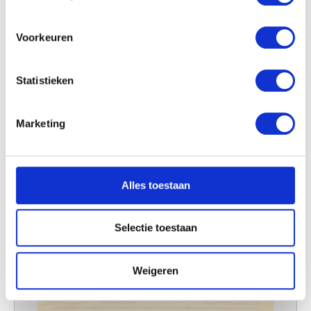
locatie, die tot een paar meter nauwkeurig kan zijn
Uw apparaat identificeren door het actief te
scannen op specifieke eigenschappen (fingerprinting)
Voorkeuren
Lees meer over hoe uw persoonlijke gegevens worden
verwerkt en stel uw voorkeuren in het
detailgedeelte
in.
Statistieken
U kunt uw toestemming op elk moment wijzigen of
intrekken in de Cookieverklaring.
Marketing
We gebruiken cookies om content en advertenties te
personaliseren, om functies voor social media te bieden
en om ons websiteverkeer te analyseren. Ook delen we
Alles toestaan
informatie over uw gebruik van onze site met onze
partners voor social media, adverteren en analyse. Deze
partners kunnen deze gegevens combineren met andere
Selectie toestaan
informatie die u aan ze heeft verstrekt of die ze hebben
verzameld op basis van uw gebruik van hun services.
Weigeren