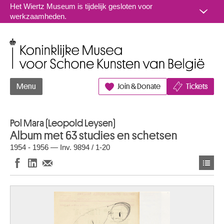
Naar inhoud
Het Wiertz Museum is tijdelijk gesloten voor
werkzaamheden.
Koninklijke Musea voor Schone Kunsten van België
Menu
Join & Donate
Tickets
Pol Mara (Leopold Leysen)
Album met 63 studies en schetsen
1954 - 1956 — Inv. 9894 / 1-20