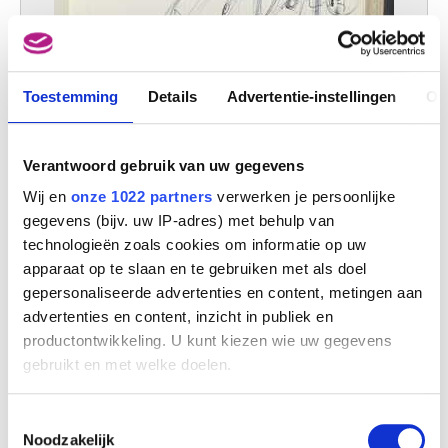
Toestemming
Details
Advertentie-instellingen
Ov
Verantwoord gebruik van uw gegevens
Wij en
onze 1022 partners
verwerken je persoonlijke
gegevens (bijv. uw IP-adres) met behulp van
technologieën zoals cookies om informatie op uw
apparaat op te slaan en te gebruiken met als doel
gepersonaliseerde advertenties en content, metingen aan
advertenties en content, inzicht in publiek en
Schetsboek
Pol Mara (Leopold Leysen)
productontwikkeling. U kunt kiezen wie uw gegevens
gebruikt en met welke doelen.
Als u het toestaat, willen we ook graag:
Toestemmingsselectie
Informatie verzamelen over uw geografische
Noodzakelijk