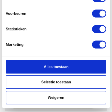
locatie, die tot een paar meter nauwkeurig kan zijn
Uw apparaat identificeren door het actief te
scannen op specifieke eigenschappen (fingerprinting)
Voorkeuren
Lees meer over hoe uw persoonlijke gegevens worden
verwerkt en stel uw voorkeuren in het
detailgedeelte
in.
Statistieken
U kunt uw toestemming op elk moment wijzigen of
intrekken in de Cookieverklaring.
Marketing
We gebruiken cookies om content en advertenties te
personaliseren, om functies voor social media te bieden
en om ons websiteverkeer te analyseren. Ook delen we
Alles toestaan
informatie over uw gebruik van onze site met onze
partners voor social media, adverteren en analyse. Deze
partners kunnen deze gegevens combineren met andere
Selectie toestaan
informatie die u aan ze heeft verstrekt of die ze hebben
verzameld op basis van uw gebruik van hun services.
Weigeren