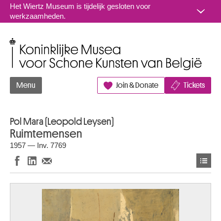
Naar inhoud
Het Wiertz Museum is tijdelijk gesloten voor
werkzaamheden.
Koninklijke Musea voor Schone Kunsten van België
Menu
Join & Donate
Tickets
Pol Mara (Leopold Leysen)
Ruimtemensen
1957 — Inv. 7769