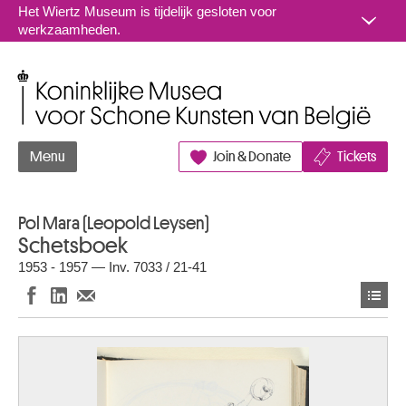
Naar inhoud
Het Wiertz Museum is tijdelijk gesloten voor
werkzaamheden.
Koninklijke Musea voor Schone Kunsten van België
Menu
Join & Donate
Tickets
Pol Mara (Leopold Leysen)
Schetsboek
1953 - 1957 — Inv. 7033 / 21-41