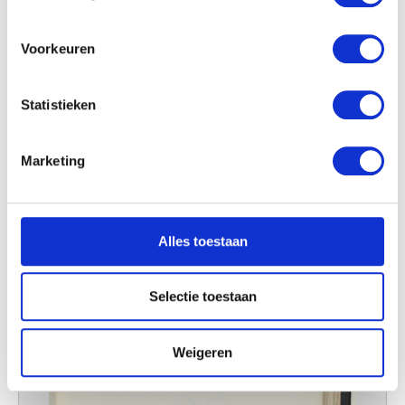
locatie, die tot een paar meter nauwkeurig kan zijn
Uw apparaat identificeren door het actief te
scannen op specifieke eigenschappen (fingerprinting)
Voorkeuren
Lees meer over hoe uw persoonlijke gegevens worden
verwerkt en stel uw voorkeuren in het
detailgedeelte
in.
Statistieken
U kunt uw toestemming op elk moment wijzigen of
intrekken in de Cookieverklaring.
Marketing
We gebruiken cookies om content en advertenties te
personaliseren, om functies voor social media te bieden
en om ons websiteverkeer te analyseren. Ook delen we
Alles toestaan
informatie over uw gebruik van onze site met onze
partners voor social media, adverteren en analyse. Deze
partners kunnen deze gegevens combineren met andere
Selectie toestaan
informatie die u aan ze heeft verstrekt of die ze hebben
verzameld op basis van uw gebruik van hun services.
Weigeren