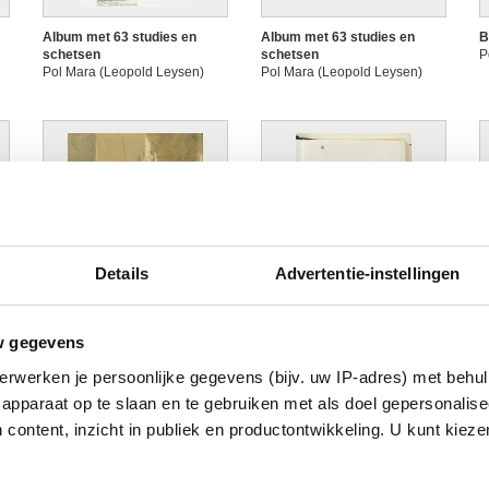
Album met 63 studies en
Album met 63 studies en
B
schetsen
schetsen
P
Pol Mara (Leopold Leysen)
Pol Mara (Leopold Leysen)
Details
Advertentie-instellingen
Ruimtemensen
Schetsboek
S
w gegevens
Pol Mara (Leopold Leysen)
Pol Mara (Leopold Leysen)
P
erwerken je persoonlijke gegevens (bijv. uw IP-adres) met behul
apparaat op te slaan en te gebruiken met als doel gepersonalise
 content, inzicht in publiek en productontwikkeling. U kunt kiez