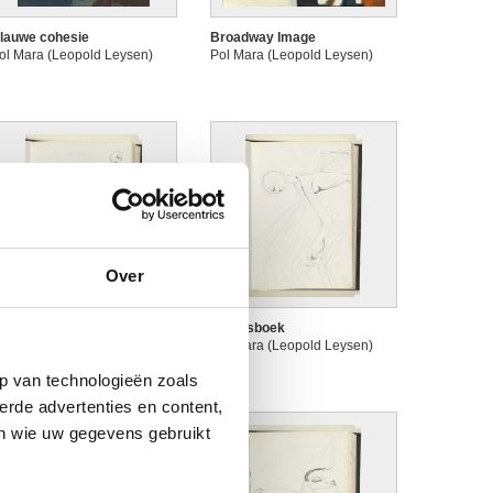
lauwe cohesie
Broadway Image
ol Mara (Leopold Leysen)
Pol Mara (Leopold Leysen)
Over
chetsboek
Schetsboek
ol Mara (Leopold Leysen)
Pol Mara (Leopold Leysen)
p van technologieën zoals
erde advertenties en content,
en wie uw gegevens gebruikt