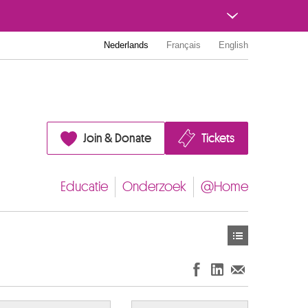
Nederlands
Français
English
Join & Donate
Tickets
Educatie
Onderzoek
@Home