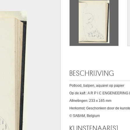
BESCHRIJVING
Potlood, balpen, aquarel op papier
Op de kaft : A R P I C ENGENEERING L
Afmetingen: 233 x 165 mm
Herkomst: Geschonken door de kunste
© SABAM, Belgium
KUNSTENAAR(S)