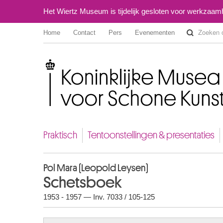
Het Wiertz Museum is tijdelijk gesloten voor werkzaa
Home
Contact
Pers
Evenementen
Koninklijke Musea voor Schone Kunsten van België
Praktisch
Tentoonstellingen & presentaties
Pol Mara (Leopold Leysen)
Schetsboek
1953 - 1957 — Inv. 7033 / 105-125