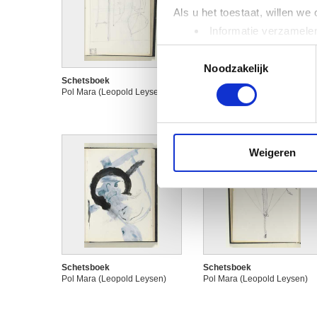
Als u het toestaat, willen we
Informatie verzamelen
Uw apparaat identific
Toestemmingsselectie
Lees meer over hoe uw perso
Noodzakelijk
toestemming op elk moment wi
Schetsboek
Schetsboek
Pol Mara (Leopold Leysen)
Pol Mara (Leopold Leysen)
We gebruiken cookies om cont
websiteverkeer te analyseren
media, adverteren en analys
Weigeren
verstrekt of die ze hebben v
Schetsboek
Schetsboek
Pol Mara (Leopold Leysen)
Pol Mara (Leopold Leysen)