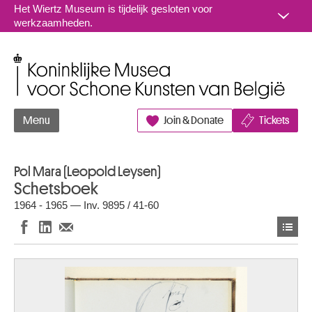
Naar inhoud
Het Wiertz Museum is tijdelijk gesloten voor
werkzaamheden.
Koninklijke Musea voor Schone Kunsten van België
Menu
Join & Donate
Tickets
Pol Mara (Leopold Leysen)
Schetsboek
1964 - 1965 — Inv. 9895 / 41-60