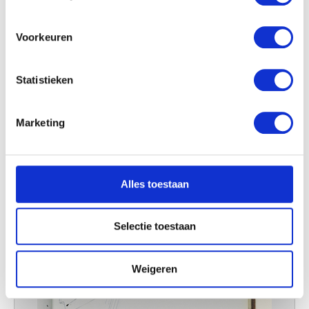
locatie, die tot een paar meter nauwkeurig kan zijn
Uw apparaat identificeren door het actief te
scannen op specifieke eigenschappen (fingerprinting)
Voorkeuren
Lees meer over hoe uw persoonlijke gegevens worden
verwerkt en stel uw voorkeuren in het
detailgedeelte
in.
Statistieken
U kunt uw toestemming op elk moment wijzigen of
intrekken in de Cookieverklaring.
Marketing
We gebruiken cookies om content en advertenties te
personaliseren, om functies voor social media te bieden
en om ons websiteverkeer te analyseren. Ook delen we
Alles toestaan
informatie over uw gebruik van onze site met onze
partners voor social media, adverteren en analyse. Deze
partners kunnen deze gegevens combineren met andere
Selectie toestaan
informatie die u aan ze heeft verstrekt of die ze hebben
verzameld op basis van uw gebruik van hun services.
Weigeren