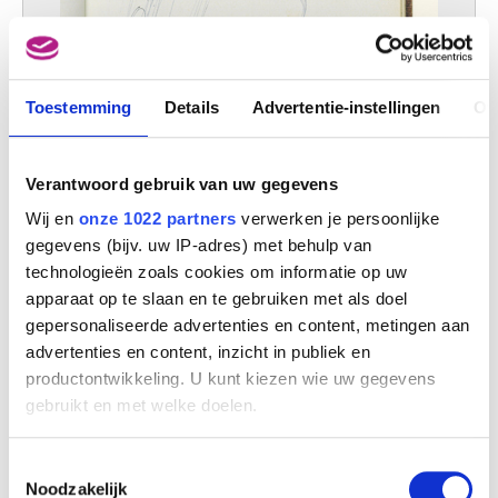
Toestemming
Details
Advertentie-instellingen
Ov
Verantwoord gebruik van uw gegevens
Wij en
onze 1022 partners
verwerken je persoonlijke
gegevens (bijv. uw IP-adres) met behulp van
technologieën zoals cookies om informatie op uw
apparaat op te slaan en te gebruiken met als doel
gepersonaliseerde advertenties en content, metingen aan
advertenties en content, inzicht in publiek en
productontwikkeling. U kunt kiezen wie uw gegevens
gebruikt en met welke doelen.
Als u het toestaat, willen we ook graag:
Toestemmingsselectie
Informatie verzamelen over uw geografische
Noodzakelijk