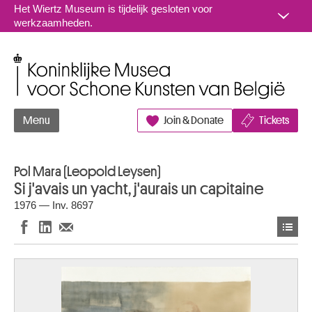
Naar inhoud
Het Wiertz Museum is tijdelijk gesloten voor
werkzaamheden.
Koninklijke Musea voor Schone Kunsten van België
Menu
Join & Donate
Tickets
Pol Mara (Leopold Leysen)
Si j'avais un yacht, j'aurais un capitaine
1976 — Inv. 8697