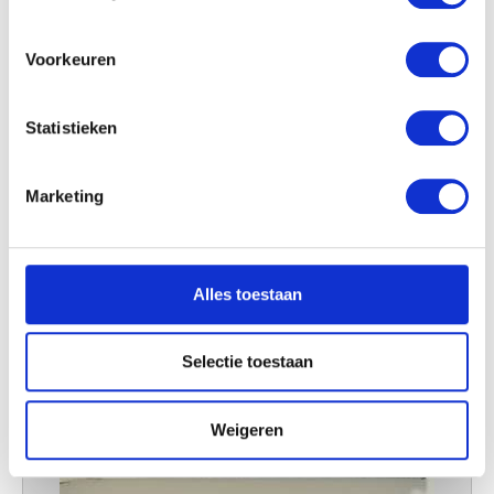
locatie, die tot een paar meter nauwkeurig kan zijn
Uw apparaat identificeren door het actief te
scannen op specifieke eigenschappen (fingerprinting)
Voorkeuren
Lees meer over hoe uw persoonlijke gegevens worden
verwerkt en stel uw voorkeuren in het
detailgedeelte
in.
Statistieken
U kunt uw toestemming op elk moment wijzigen of
intrekken in de Cookieverklaring.
Marketing
We gebruiken cookies om content en advertenties te
personaliseren, om functies voor social media te bieden
en om ons websiteverkeer te analyseren. Ook delen we
Alles toestaan
informatie over uw gebruik van onze site met onze
partners voor social media, adverteren en analyse. Deze
partners kunnen deze gegevens combineren met andere
Selectie toestaan
informatie die u aan ze heeft verstrekt of die ze hebben
verzameld op basis van uw gebruik van hun services.
Weigeren