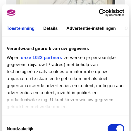
Toestemming
Details
Advertentie-instellingen
Ov
Verantwoord gebruik van uw gegevens
Wij en
onze 1022 partners
verwerken je persoonlijke
gegevens (bijv. uw IP-adres) met behulp van
technologieën zoals cookies om informatie op uw
apparaat op te slaan en te gebruiken met als doel
gepersonaliseerde advertenties en content, metingen aan
advertenties en content, inzicht in publiek en
Schetsboek
productontwikkeling. U kunt kiezen wie uw gegevens
Pol Mara (Leopold Leysen)
gebruikt en met welke doelen.
Als u het toestaat, willen we ook graag:
Toestemmingsselectie
Informatie verzamelen over uw geografische
Noodzakelijk