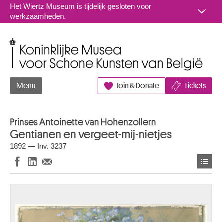
Naar inhoud
Het Wiertz Museum is tijdelijk gesloten voor
werkzaamheden.
Koninklijke Musea voor Schone Kunsten van België
Menu
Join & Donate
Tickets
Prinses Antoinette van Hohenzollern
Gentianen en vergeet-mij-nietjes
1892 — Inv. 3237