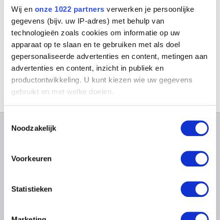
Wij en
onze 1022 partners
verwerken je persoonlijke
gegevens (bijv. uw IP-adres) met behulp van
technologieën zoals cookies om informatie op uw
Gentianen en vergeet-mij-nietjes
Prinses Antoinette van Hohenzollern
apparaat op te slaan en te gebruiken met als doel
gepersonaliseerde advertenties en content, metingen aan
advertenties en content, inzicht in publiek en
productontwikkeling. U kunt kiezen wie uw gegevens
gebruikt en met welke doelen.
Als u het toestaat, willen we ook graag:
Toestemmingsselectie
Informatie verzamelen over uw geografische
Noodzakelijk
OVER DE MUSEA
locatie, die tot een paar meter nauwkeurig kan zijn
Uw apparaat identificeren door het actief te
scannen op specifieke eigenschappen (fingerprinting)
Veelgestelde vragen
Onderzoek
Voorkeuren
Lees meer over hoe uw persoonlijke gegevens worden
Bibliotheek
Praktisch
Publicaties
verwerkt en stel uw voorkeuren in het
detailgedeelte
in.
Tickets
Fotodienst
Statistieken
U kunt uw toestemming op elk moment wijzigen of
Archief
In de Musea
intrekken in de Cookieverklaring.
Archief voor Hedendaagse
Evenementen
Kunst in België
Marketing