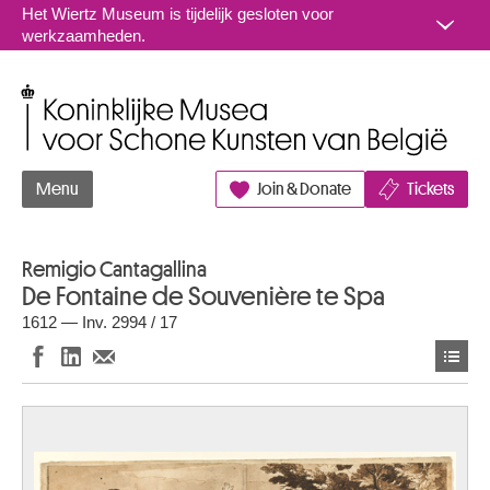
Naar inhoud
Het Wiertz Museum is tijdelijk gesloten voor
werkzaamheden.
Koninklijke Musea voor Schone Kunsten van België
Menu
Join & Donate
Tickets
Remigio Cantagallina
De Fontaine de Souvenière te Spa
1612 — Inv. 2994 / 17