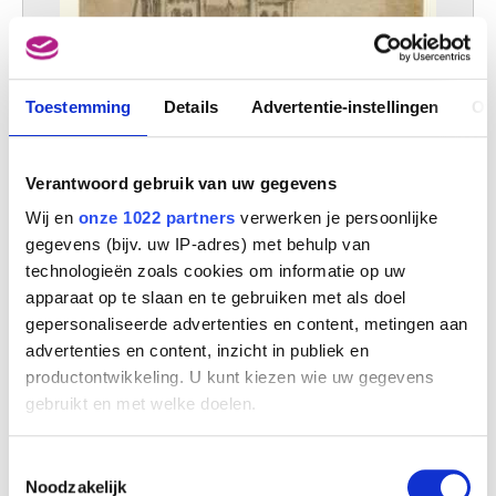
Toestemming
Details
Advertentie-instellingen
Ov
Verantwoord gebruik van uw gegevens
Wij en
onze 1022 partners
verwerken je persoonlijke
gegevens (bijv. uw IP-adres) met behulp van
technologieën zoals cookies om informatie op uw
apparaat op te slaan en te gebruiken met als doel
gepersonaliseerde advertenties en content, metingen aan
De kathedraal van Doornik
advertenties en content, inzicht in publiek en
Remigio Cantagallina
productontwikkeling. U kunt kiezen wie uw gegevens
gebruikt en met welke doelen.
Als u het toestaat, willen we ook graag:
Toestemmingsselectie
Informatie verzamelen over uw geografische
Noodzakelijk