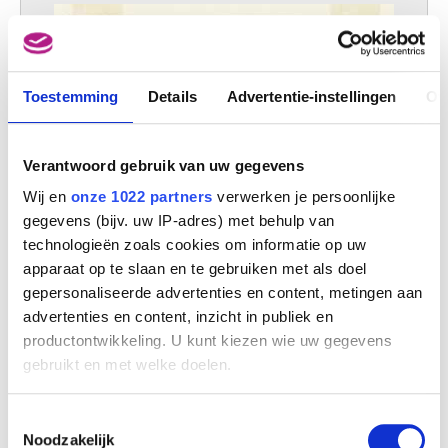
Toestemming
Details
Advertentie-instellingen
Ov
Verantwoord gebruik van uw gegevens
Wij en
onze 1022 partners
verwerken je persoonlijke
gegevens (bijv. uw IP-adres) met behulp van
technologieën zoals cookies om informatie op uw
apparaat op te slaan en te gebruiken met als doel
gepersonaliseerde advertenties en content, metingen aan
advertenties en content, inzicht in publiek en
productontwikkeling. U kunt kiezen wie uw gegevens
gebruikt en met welke doelen.
De kathedraal van Doornik
Als u het toestaat, willen we ook graag:
Toestemmingsselectie
Remigio Cantagallina
Informatie verzamelen over uw geografische
Noodzakelijk