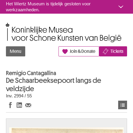
Naar inhoud
Het Wiertz Museum is tijdelijk gesloten voor
werkzaamheden.
Koninklijke Musea voor Schone Kunsten van België
Menu
Join & Donate
Tickets
Remigio Cantagallina
De Schaarbeeksepoort langs de
veldzijde
Inv. 2994 / 55