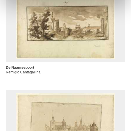
De Naamsepoort
Remigio Cantagallina