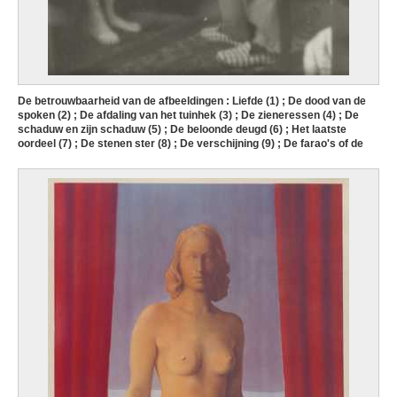
De betrouwbaarheid van de afbeeldingen : Liefde (1) ; De dood van de
spoken (2) ; De afdaling van het tuinhek (3) ; De zieneressen (4) ; De
schaduw en zijn schaduw (5) ; De beloonde deugd (6) ; Het laatste
oordeel (7) ; De stenen ster (8) ; De verschijning (9) ; De farao's of de
achtste dynastie (10) ; De bonheur-du-jour (11) ; God, de achtste dag
(12) ; De éminence grise (13) ; De vernieler (14) ; Koningin Semiramis
(15) ; De vogelaar (16)
René Magritte