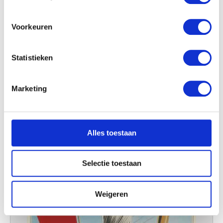
locatie, die tot een paar meter nauwkeurig kan zijn
Uw apparaat identificeren door het actief te
scannen op specifieke eigenschappen (fingerprinting)
Voorkeuren
Lees meer over hoe uw persoonlijke gegevens worden
verwerkt en stel uw voorkeuren in het
detailgedeelte
in.
Statistieken
U kunt uw toestemming op elk moment wijzigen of
Affiche-ontwerp voor de textielarbeiderscentrale van België
intrekken in de Cookieverklaring.
René Magritte
Marketing
We gebruiken cookies om content en advertenties te
personaliseren, om functies voor social media te bieden
en om ons websiteverkeer te analyseren. Ook delen we
Alles toestaan
informatie over uw gebruik van onze site met onze
partners voor social media, adverteren en analyse. Deze
partners kunnen deze gegevens combineren met andere
Selectie toestaan
informatie die u aan ze heeft verstrekt of die ze hebben
verzameld op basis van uw gebruik van hun services.
Weigeren