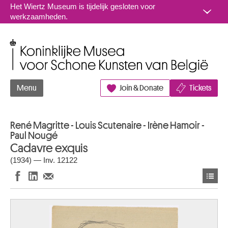
Naar inhoud
Het Wiertz Museum is tijdelijk gesloten voor
werkzaamheden.
Koninklijke Musea voor Schone Kunsten van België
Menu
Join & Donate
Tickets
René Magritte - Louis Scutenaire - Irène Hamoir -
Paul Nougé
Cadavre exquis
(1934) — Inv. 12122