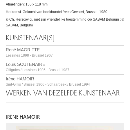
Afmetingen: 155 x 118 mm
Herkomst: Gekocht van boekhandel Yves Gevaert, Brussel, 1980
© Ch. Herscovici, met zijn vriendelijke toestemming c/o SABAM Belgium ; ©
SABAM, Belgium
KUNSTENAAR(S)
René MAGRITTE
Lessines 1898 - Brussel 1967
Louis SCUTENAIRE
Ollignies / Lessines 1905 - Brussel 1987
Irène HAMOIR
Sint-Gillis / Brussel 1906 - Schaarbeek / Brussel 1994
WERKEN VAN DEZELFDE KUNSTENAAR
Paul NOUGÉ
Brussel 1895 - 1967
IRÈNE HAMOIR