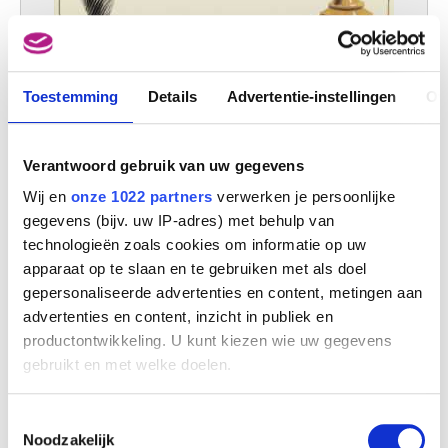
Toestemming
Details
Advertentie-instellingen
Ov
Affiche-ontwerp voor de textielarbeiderscentrale van België
René Magritte
Verantwoord gebruik van uw gegevens
Wij en
onze 1022 partners
verwerken je persoonlijke
gegevens (bijv. uw IP-adres) met behulp van
technologieën zoals cookies om informatie op uw
apparaat op te slaan en te gebruiken met als doel
gepersonaliseerde advertenties en content, metingen aan
advertenties en content, inzicht in publiek en
productontwikkeling. U kunt kiezen wie uw gegevens
gebruikt en met welke doelen.
Als u het toestaat, willen we ook graag:
Toestemmingsselectie
Informatie verzamelen over uw geografische
Noodzakelijk