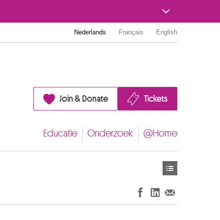
Nederlands
Français
English
Join & Donate
Tickets
Educatie
Onderzoek
@Home