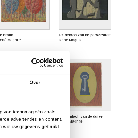
e brand
De demon van de perversiteit
ené Magritte
René Magritte
Over
p van technologieën zoals
e glimlach
De glimlach van de duivel
erde advertenties en content,
ené Magritte
René Magritte
en wie uw gegevens gebruikt