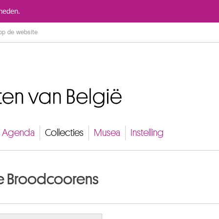
Naar inhoud
mheden.
Agenda
Collecties
Musea
Instelling
rre Broodcoorens