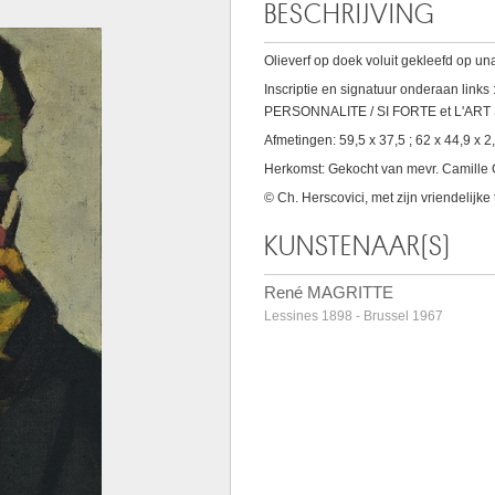
BESCHRIJVING
Olieverf op doek voluit gekleefd op una
Inscriptie en signatuur onderaan l
PERSONNALITE / SI FORTE et L'ART 
Afmetingen: 59,5 x 37,5 ; 62 x 44,9 x 2
Herkomst: Gekocht van mevr. Camille 
© Ch. Herscovici, met zijn vriendeli
KUNSTENAAR(S)
René MAGRITTE
Lessines 1898 - Brussel 1967