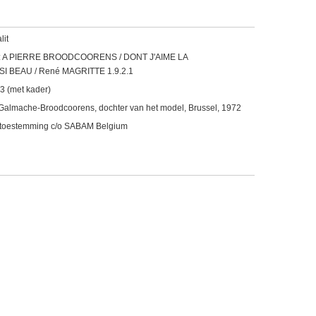
lit
inks : A PIERRE BROODCOORENS / DONT J'AIME LA
SI BEAU / René MAGRITTE 1.9.2.1
,3 (met kader)
Galmache-Broodcoorens, dochter van het model, Brussel, 1972
jke toestemming c/o SABAM Belgium