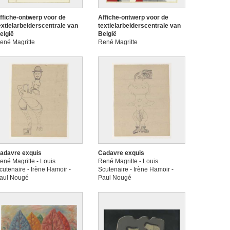
ffiche-ontwerp voor de
Affiche-ontwerp voor de
extielarbeiderscentrale van
textielarbeiderscentrale van
elgië
België
ené Magritte
René Magritte
adavre exquis
Cadavre exquis
ené Magritte - Louis
René Magritte - Louis
cutenaire - Irène Hamoir -
Scutenaire - Irène Hamoir -
aul Nougé
Paul Nougé