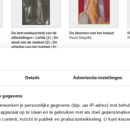
De betrouwbaarheid van de
De bloemen van het kwaad
D
afbeeldingen : Liefde (1) ; De
René Magritte
R
dood van de spoken (2) ; De
afdaling van het tuinhek (3) ;
De zieneressen (4) ; De
schaduw en zijn schaduw (5) ;
De beloonde deugd (6) ; Het
laatste oordeel (7) ; De
stenen ster (8) ; De
verschijning (9) ; De farao's
Details
Advertentie-instellingen
of de achtste dynastie (10) ;
De bonheur-du-jour (11) ; God,
de achtste dag (12) ; De
éminence grise (13) ; De
w gegevens
vernieler (14) ; Koningin
Semiramis (15) ; De vogelaar
erwerken je persoonlijke gegevens (bijv. uw IP-adres) met behul
(16)
De ellips
De geheimzinnige speler
D
apparaat op te slaan en te gebruiken met als doel gepersonalise
René Magritte
René Magritte
René Magritte
R
 content, inzicht in publiek en productontwikkeling. U kunt kiez