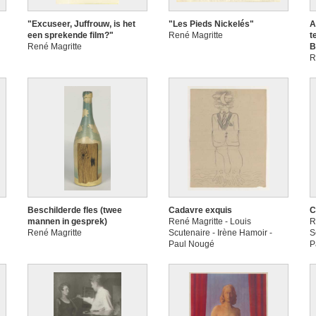
"Excuseer, Juffrouw, is het
"Les Pieds Nickelés"
A
een sprekende film?"
René Magritte
t
René Magritte
B
R
Beschilderde fles (twee
Cadavre exquis
C
mannen in gesprek)
René Magritte - Louis
R
René Magritte
Scutenaire - Irène Hamoir -
S
Paul Nougé
P