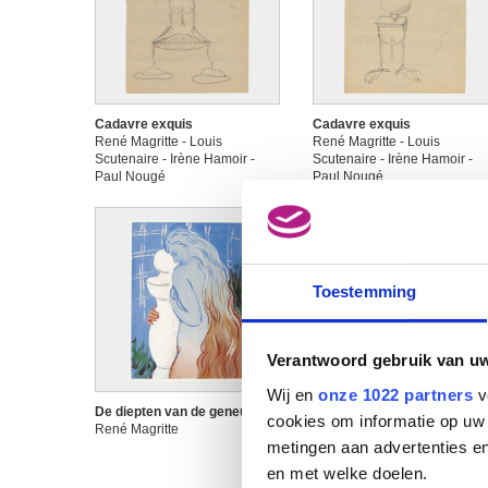
Cadavre exquis
Cadavre exquis
René Magritte - Louis
René Magritte - Louis
Scutenaire - Irène Hamoir -
Scutenaire - Irène Hamoir -
Paul Nougé
Paul Nougé
Toestemming
Verantwoord gebruik van u
Wij en
onze 1022 partners
v
De diepten van de geneugten
De dievegge
cookies om informatie op uw 
René Magritte
René Magritte
metingen aan advertenties en
en met welke doelen.