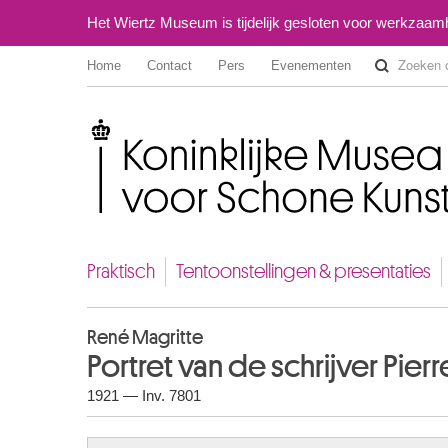
Het Wiertz Museum is tijdelijk gesloten voor werkzaa
Home
Contact
Pers
Evenementen
Koninklijke Musea voor Schone Kunsten van België
Praktisch
Tentoonstellingen & presentaties
René Magritte
Portret van de schrijver Pie
1921 — Inv. 7801