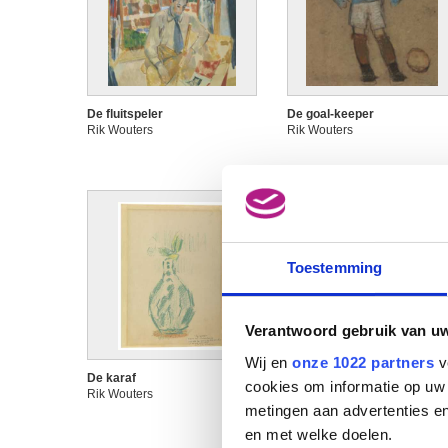
De fluitspeler
De goal-keeper
Rik Wouters
Rik Wouters
Toestemming
Verantwoord gebruik van u
Wij en
onze 1022 partners
v
De karaf
De Rijn te Keulen
cookies om informatie op uw 
Rik Wouters
Rik Wouters
metingen aan advertenties en
en met welke doelen.