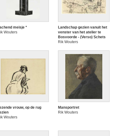
achend meisje *
Landschap gezien vanuit het
ik Wouters
venster van het atelier te
Bosvoorde - (Verso) Schets
Rik Wouters
ezende vrouw, op de rug
Mansportret
ezien
Rik Wouters
ik Wouters