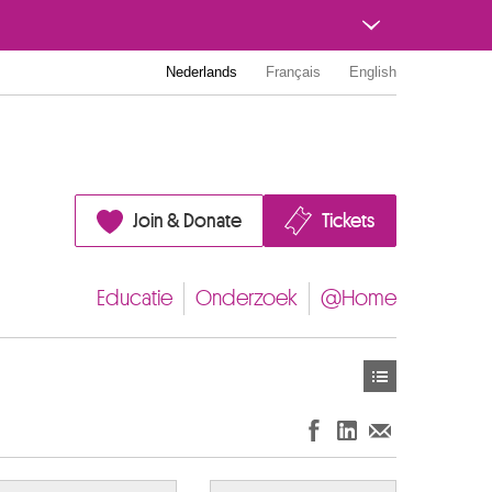
Nederlands
Français
English
Join & Donate
Tickets
Educatie
Onderzoek
@Home