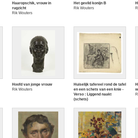
Haaropschik, vrouw in
Het gevild konijn B
H
rugzicht
Rik Wouters
R
Rik Wouters
Hoofd van jonge vrouw
Huiselijk tafereel rond de tafel
H
Rik Wouters
en een schets van een knie -
w
Verso : Liggend naakt
R
(schets)
Rik Wouters