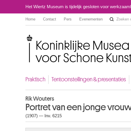
Het Wiertz Museum is tijdelijk gesloten voor werkzaa
Home
Contact
Pers
Evenementen
Koninklijke Musea voor Schone Kunsten van België
Praktisch
Tentoonstellingen & presentaties
Rik Wouters
Portret van een jonge vrou
(1907) — Inv. 6215