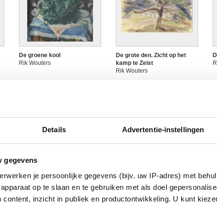
De groene kool
De grote den. Zicht op het
D
Rik Wouters
kamp te Zeist
R
Rik Wouters
Details
Advertentie-instellingen
w gegevens
erwerken je persoonlijke gegevens (bijv. uw IP-adres) met behul
De Schelde te Antwerpen
De Seine in Parijs
D
apparaat op te slaan en te gebruiken met als doel gepersonalise
Rik Wouters
Rik Wouters
R
 content, inzicht in publiek en productontwikkeling. U kunt kiez