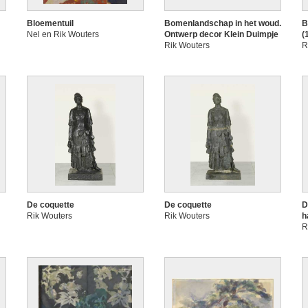
Bloementuil
Bomenlandschap in het woud.
B
Nel en Rik Wouters
Ontwerp decor Klein Duimpje
(
Rik Wouters
R
De coquette
De coquette
D
Rik Wouters
Rik Wouters
h
R