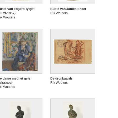
uste van Edgard Tytgat
Buste van James Ensor
1879-1957)
Rik Wouters
ik Wouters
e dame met het gele
De dronkaards
alssnoer
Rik Wouters
ik Wouters