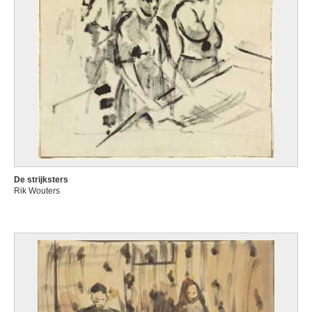
De strijksters
Rik Wouters