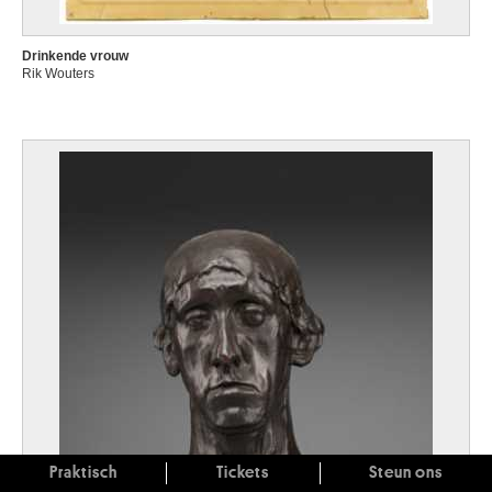
Drinkende vrouw
Rik Wouters
Praktisch
Tickets
Steun ons