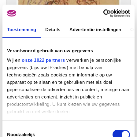
Toestemming
Details
Advertentie-instellingen
Ov
Verantwoord gebruik van uw gegevens
Wij en
onze 1022 partners
verwerken je persoonlijke
gegevens (bijv. uw IP-adres) met behulp van
De dronkaards
Rik Wouters
technologieën zoals cookies om informatie op uw
apparaat op te slaan en te gebruiken met als doel
gepersonaliseerde advertenties en content, metingen aan
advertenties en content, inzicht in publiek en
productontwikkeling. U kunt kiezen wie uw gegevens
gebruikt en met welke doelen.
Als u het toestaat, willen we ook graag:
Toestemmingsselectie
Informatie verzamelen over uw geografische
Noodzakelijk