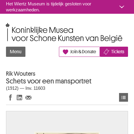
Naar inhoud
Het Wiertz Museum is tijdelijk gesloten voor
werkzaamheden.
Koninklijke Musea voor Schone Kunsten van België
Menu
Join & Donate
Tickets
Rik Wouters
Schets voor een mansportret
(1912) — Inv. 11603