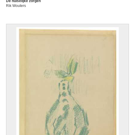
De huiselijke zorgen
Rik Wouters