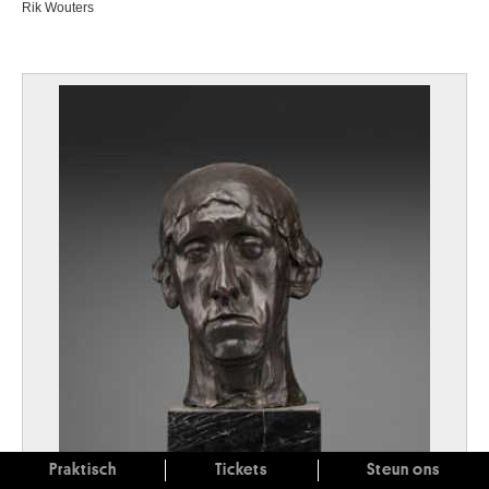
Rik Wouters
Praktisch
Tickets
Steun ons