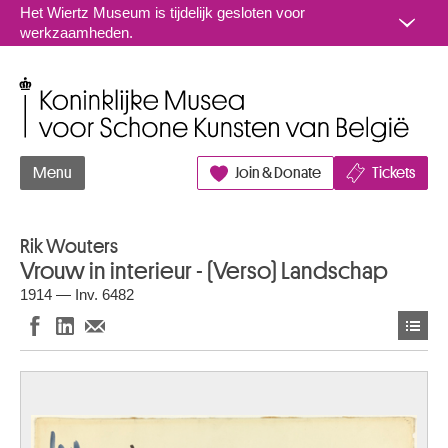
Naar inhoud
Het Wiertz Museum is tijdelijk gesloten voor
werkzaamheden.
Koninklijke Musea voor Schone Kunsten van België
Menu
Join & Donate
Tickets
Rik Wouters
Vrouw in interieur - (Verso) Landschap
1914 — Inv. 6482