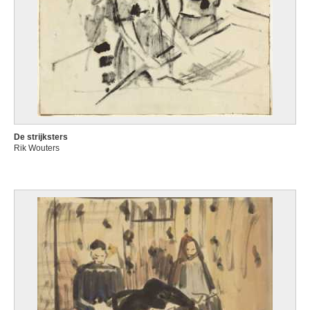
De strijksters
Rik Wouters