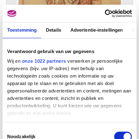
Toestemming
Details
Advertentie-instellingen
Ov
Verantwoord gebruik van uw gegevens
De dronkaards
Rik Wouters
Wij en
onze 1022 partners
verwerken je persoonlijke
gegevens (bijv. uw IP-adres) met behulp van
technologieën zoals cookies om informatie op uw
apparaat op te slaan en te gebruiken met als doel
gepersonaliseerde advertenties en content, metingen aan
advertenties en content, inzicht in publiek en
productontwikkeling. U kunt kiezen wie uw gegevens
gebruikt en met welke doelen.
Als u het toestaat, willen we ook graag:
Toestemmingsselectie
Informatie verzamelen over uw geografische
Noodzakelijk