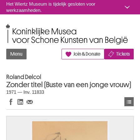
Naar inhoud
Het Wiertz Museum is tijdelijk gesloten voor
werkzaamheden.
Koninklijke Musea voor Schone Kunsten van België
Menu
Join & Donate
Tickets
Roland Delcol
Zonder titel (Buste van een jonge vrouw)
1971 — Inv. 11833