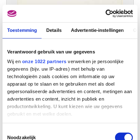
Toestemming
Details
Advertentie-instellingen
Ov
Portret van Louis Scutenaire (drie exemplaren)
Roland Delcol
Verantwoord gebruik van uw gegevens
Wij en
onze 1022 partners
verwerken je persoonlijke
gegevens (bijv. uw IP-adres) met behulp van
technologieën zoals cookies om informatie op uw
apparaat op te slaan en te gebruiken met als doel
gepersonaliseerde advertenties en content, metingen aan
advertenties en content, inzicht in publiek en
productontwikkeling. U kunt kiezen wie uw gegevens
gebruikt en met welke doelen.
Als u het toestaat, willen we ook graag:
Toestemmingsselectie
Informatie verzamelen over uw geografische
Noodzakelijk