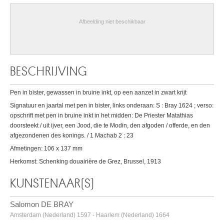
Afbeelding niet beschikbaar
BESCHRIJVING
Pen in bister, gewassen in bruine inkt, op een aanzet in zwart krijt
Signatuur en jaartal met pen in bister, links onderaan: S : Bray 1624 ; verso:
opschrift met pen in bruine inkt in het midden: De Priester Matathias
doorsteekt / uit ijver, een Jood, die te Modin, den afgoden / offerde, en den
afgezondenen des konings. / 1 Machab 2 : 23
Afmetingen: 106 x 137 mm
Herkomst: Schenking douairière de Grez, Brussel, 1913
KUNSTENAAR(S)
Salomon DE BRAY
Amsterdam (Nederland) 1597 - Haarlem (Nederland) 1664