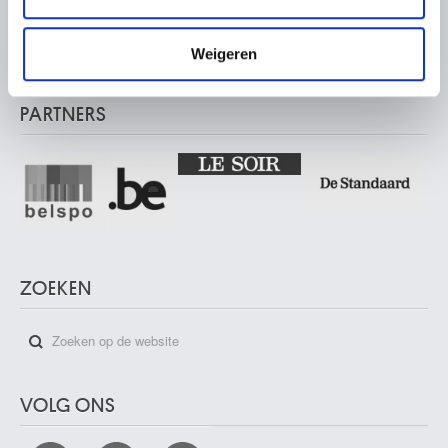
11.10.2024)
informatie die u aan ze heeft verstrekt of die ze hebben
Vautierstraat 62 – 1050 Brussel
verzameld op basis van uw gebruik van hun services.
Musée Meunier Museum
Weigeren
Abdijstraat 59 – 1050 Brussel
PARTNERS
ZOEKEN
VOLG ONS