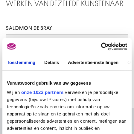
WERKEN VAN DEZELFDE KUNSTENAAR
SALOMON DE BRAY
Afbeelding niet beschikbaar
Odysseus en Circe (vroeger als de hogepriester Matathias bestraft een
Toestemming
Details
Advertentie-instellingen
Ov
Jood, die afgeboden vereert, met de dood)
Salomon De Bray
Verantwoord gebruik van uw gegevens
Wij en
onze 1022 partners
verwerken je persoonlijke
gegevens (bijv. uw IP-adres) met behulp van
technologieën zoals cookies om informatie op uw
apparaat op te slaan en te gebruiken met als doel
gepersonaliseerde advertenties en content, metingen aan
OVER DE MUSEA
advertenties en content, inzicht in publiek en