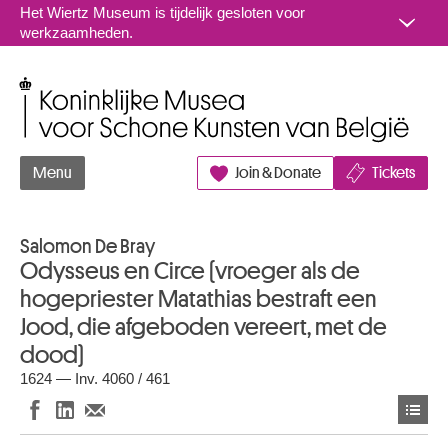
Naar inhoud
Het Wiertz Museum is tijdelijk gesloten voor
werkzaamheden.
Koninklijke Musea voor Schone Kunsten van België
Menu
Join & Donate
Tickets
Salomon De Bray
Odysseus en Circe (vroeger als de
hogepriester Matathias bestraft een
Jood, die afgeboden vereert, met de
dood)
1624 — Inv. 4060 / 461