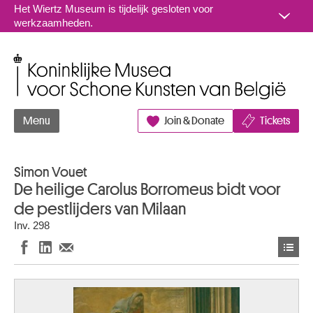
Naar inhoud
Het Wiertz Museum is tijdelijk gesloten voor
werkzaamheden.
Koninklijke Musea voor Schone Kunsten van België
Menu
Join & Donate
Tickets
Simon Vouet
De heilige Carolus Borromeus bidt voor
de pestlijders van Milaan
Inv. 298