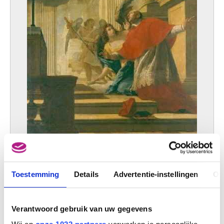
De heilige Carolus Borromeus bidt voor de pestlijders van Milaan
Simon Vouet
Toestemming
Details
Advertentie-instellingen
Ov
Verantwoord gebruik van uw gegevens