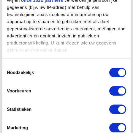
Wij en
onze 1022 partners
verwerken je persoonlijke
gegevens (bijv. uw IP-adres) met behulp van
technologieën zoals cookies om informatie op uw
apparaat op te slaan en te gebruiken met als doel
gepersonaliseerde advertenties en content, metingen aan
advertenties en content, inzicht in publiek en
productontwikkeling. U kunt kiezen wie uw gegevens
gebruikt en met welke doelen.
Als u het toestaat, willen we ook graag:
Toestemmingsselectie
Informatie verzamelen over uw geografische
Noodzakelijk
locatie, die tot een paar meter nauwkeurig kan zijn
Riviergod
Uw apparaat identificeren door het actief te
Onbekende leerling of navolger van Simon Vouet
scannen op specifieke eigenschappen (fingerprinting)
Voorkeuren
Lees meer over hoe uw persoonlijke gegevens worden
verwerkt en stel uw voorkeuren in het
detailgedeelte
in.
Statistieken
U kunt uw toestemming op elk moment wijzigen of
intrekken in de Cookieverklaring.
Marketing