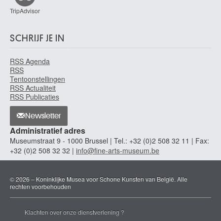
TripAdvisor
SCHRIJF JE IN
RSS Agenda
RSS
Tentoonstellingen
RSS Actualiteit
RSS Publicaties
Newsletter
Administratief adres
Museumstraat 9 - 1000 Brussel | Tel.: +32 (0)2 508 32 11 | Fax:
+32 (0)2 508 32 32 |
info@fine-arts-museum.be
© 2026 – Koninklijke Musea voor Schone Kunsten van België. Alle
rechten voorbehouden
Klachten over onze dienstverlening ?