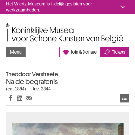
Naar inhoud
Het Wiertz Museum is tijdelijk gesloten voor
werkzaamheden.
Koninklijke Musea voor Schone Kunsten van België
Menu
Join & Donate
Tickets
Theodoor Verstraete
Na de begrafenis
(ca. 1894) — Inv. 3344