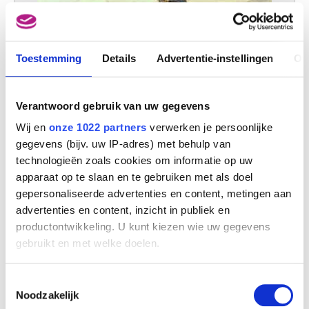
Toestemming
Details
Advertentie-instellingen
Ov
Verantwoord gebruik van uw gegevens
Een windmolen
Théodore Fourmois
Wij en
onze 1022 partners
verwerken je persoonlijke
gegevens (bijv. uw IP-adres) met behulp van
technologieën zoals cookies om informatie op uw
apparaat op te slaan en te gebruiken met als doel
gepersonaliseerde advertenties en content, metingen aan
advertenties en content, inzicht in publiek en
productontwikkeling. U kunt kiezen wie uw gegevens
gebruikt en met welke doelen.
Als u het toestaat, willen we ook graag:
Toestemmingsselectie
Informatie verzamelen over uw geografische
Noodzakelijk
locatie, die tot een paar meter nauwkeurig kan zijn