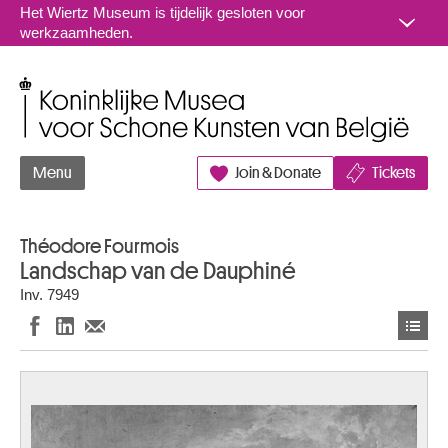
Naar inhoud
Het Wiertz Museum is tijdelijk gesloten voor
werkzaamheden.
Koninklijke Musea voor Schone Kunsten van België
Menu
Join & Donate
Tickets
Théodore Fourmois
Landschap van de Dauphiné
Inv. 7949