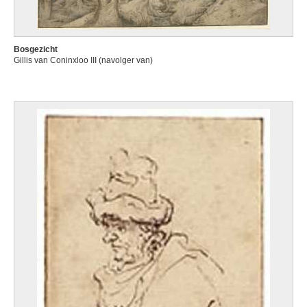
Bosgezicht
Gillis van Coninxloo III (navolger van)