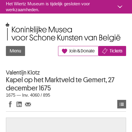
Naar inhoud
Het Wiertz Museum is tijdelijk gesloten voor
werkzaamheden.
Koninklijke Musea voor Schone Kunsten van België
Menu
Join & Donate
Tickets
Valentijn Klotz
Kapel op het Marktveld te Gemert, 27
december 1675
1675 — Inv. 4060 / 895