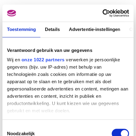
Toestemming
Details
Advertentie-instellingen
Ov
Verantwoord gebruik van uw gegevens
Wij en
onze 1022 partners
verwerken je persoonlijke
gegevens (bijv. uw IP-adres) met behulp van
technologieën zoals cookies om informatie op uw
apparaat op te slaan en te gebruiken met als doel
gepersonaliseerde advertenties en content, metingen aan
Berglandschap met ezeldrijver en stad aan een rivier
advertenties en content, inzicht in publiek en
Lambert Doomer
productontwikkeling. U kunt kiezen wie uw gegevens
gebruikt en met welke doelen.
Als u het toestaat, willen we ook graag:
Toestemmingsselectie
Informatie verzamelen over uw geografische
Noodzakelijk