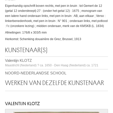
Eigenhandig opschrift boven rechts, met pen in bruin : tot Gemert de 12
(getal 12 onderstreept) 27 : (onder het getal 12) : 1675 ; monogram van
een latere hand onderaan links, met pen in bruin : AB, aan elkaar ; Verso :
linkerbenedenhoek, met pen in bruin : N° 901 ; onderaan links, met potlood
: f c (onzekere lezing) ; midden onderaan, merk van de KMSKB (L. 1834)
Afmetingen: 176/8 x 303/5 mm
Herkomst: Schenking douairière de Grez, Brussel, 1913
KUNSTENAAR(S)
Valentijn KLOTZ
Maastricht (Nederland) ? ca. 1650 - Den Haag (Nederland) ca. 1721
NOORD-NEDERLANDSE SCHOOL
WERKEN VAN DEZELFDE KUNSTENAAR
VALENTIJN KLOTZ