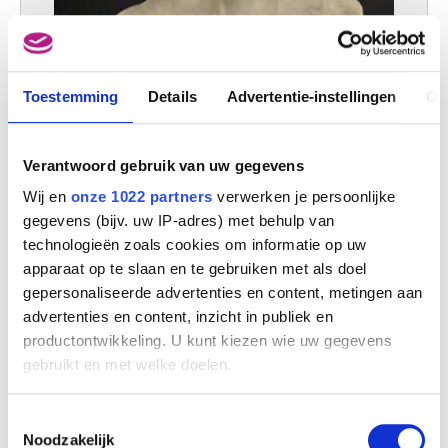
Toestemming
Details
Advertentie-instellingen
Ov
Verantwoord gebruik van uw gegevens
Eugène Ysaÿe, violist (1858-1931)
Victor Rousseau
Wij en
onze 1022 partners
verwerken je persoonlijke
gegevens (bijv. uw IP-adres) met behulp van
technologieën zoals cookies om informatie op uw
apparaat op te slaan en te gebruiken met als doel
gepersonaliseerde advertenties en content, metingen aan
advertenties en content, inzicht in publiek en
productontwikkeling. U kunt kiezen wie uw gegevens
gebruikt en met welke doelen.
Als u het toestaat, willen we ook graag:
Toestemmingsselectie
Informatie verzamelen over uw geografische
Noodzakelijk