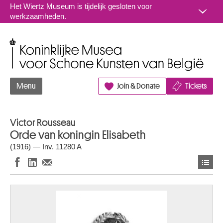
Naar inhoud
Het Wiertz Museum is tijdelijk gesloten voor
werkzaamheden.
Koninklijke Musea voor Schone Kunsten van België
Menu
Join & Donate
Tickets
Victor Rousseau
Orde van koningin Elisabeth
(1916) — Inv. 11280 A