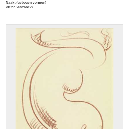
Naakt (gebogen vormen)
Victor Servranckx