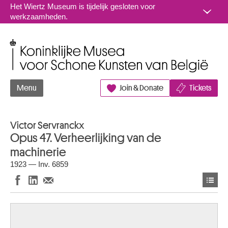
Naar inhoud
Het Wiertz Museum is tijdelijk gesloten voor
werkzaamheden.
Koninklijke Musea voor Schone Kunsten van België
Menu
Join & Donate
Tickets
Victor Servranckx
Opus 47. Verheerlijking van de
machinerie
1923 — Inv. 6859