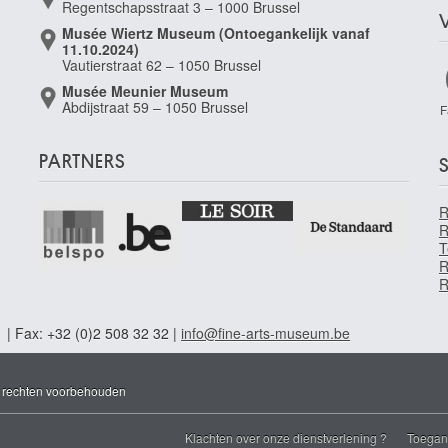
Regentschapsstraat 3 – 1000 Brussel
Musée Wiertz Museum (Ontoegankelijk vanaf
11.10.2024)
Vautierstraat 62 – 1050 Brussel
Musée Meunier Museum
Abdijstraat 59 – 1050 Brussel
F
PARTNERS
S
R
T
R
R
1 | Fax: +32 (0)2 508 32 32 |
info@fine-arts-museum.be
e rechten voorbehouden
Klachten over onze dienstverlening ?
Toegank