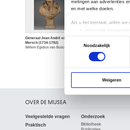
metingen aan advertenties en
en met welke doelen.
Als u het toestaat, willen we
Informatie verzamelen
Uw apparaat identific
Generaal Jean André van der
Generaal Jean André van de
Toestemmingsselectie
Mersch (1734-1792)
Mersch (1734-1792)
Lees meer over hoe uw perso
Noodzakelijk
Willem Egidius van Buscom
Willem Egidius van Buscom
toestemming op elk moment wi
We gebruiken cookies om cont
websiteverkeer te analyseren
media, adverteren en analys
Weigeren
verstrekt of die ze hebben v
OVER DE MUSEA
Veelgestelde vragen
Onderzoek
Bibliotheek
Praktisch
Publicaties