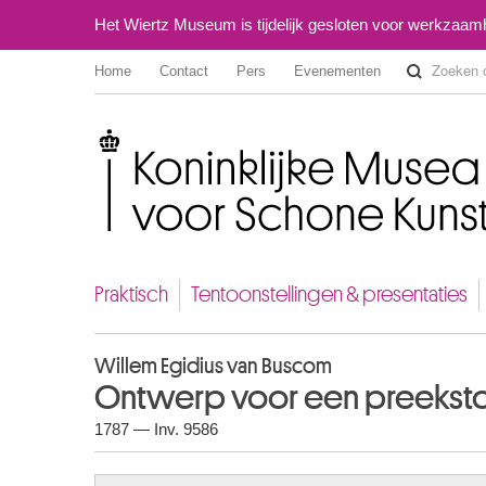
Het Wiertz Museum is tijdelijk gesloten voor werkzaa
Home
Contact
Pers
Evenementen
Koninklijke Musea voor Schone Kunsten van België
Praktisch
Tentoonstellingen & presentaties
Willem Egidius van Buscom
Ontwerp voor een preekstoel
1787 — Inv. 9586