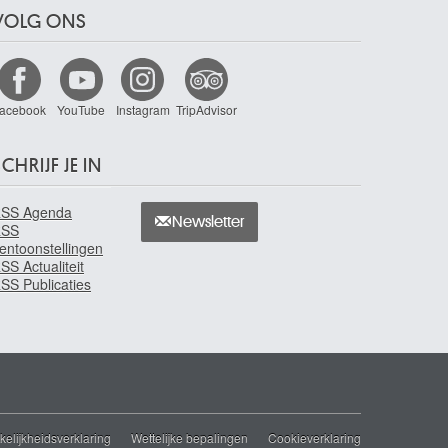
VOLG ONS
acebook
YouTube
Instagram
TripAdvisor
CHRIJF JE IN
SS Agenda
Newsletter
RSS
entoonstellingen
SS Actualiteit
SS Publicaties
elijkheidsverklaring
Wettelijke bepalingen
Cookieverklaring