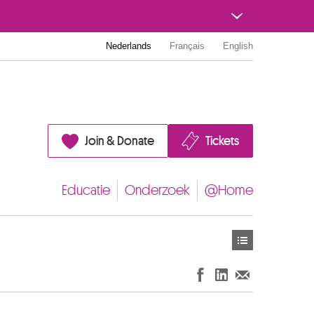
Nederlands
Français
English
Join & Donate
Tickets
Educatie
Onderzoek
@Home