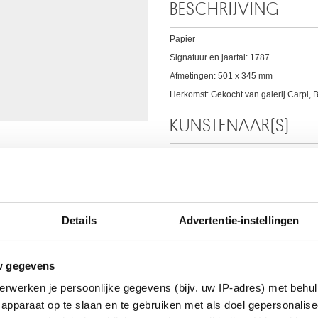
BESCHRIJVING
Papier
Signatuur en jaartal: 1787
Afmetingen: 501 x 345 mm
Herkomst: Gekocht van galerij Carpi, 
KUNSTENAAR(S)
Willem Egidius VAN BUSCOM
Mechelen 1758 - Aalst 1831
AAR
Details
Advertentie-instellingen
w gegevens
erwerken je persoonlijke gegevens (bijv. uw IP-adres) met behul
apparaat op te slaan en te gebruiken met als doel gepersonalise