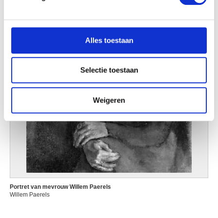
We gebruiken cookies om content en advertenties te
personaliseren, om functies voor social media te bieden
en om ons websiteverkeer te analyseren. Ook delen we
Alles toestaan
informatie over uw gebruik van onze site met onze
partners voor social media, adverteren en analyse. Deze
partners kunnen deze gegevens combineren met andere
Selectie toestaan
informatie die u aan ze heeft verstrekt of die ze hebben
verzameld op basis van uw gebruik van hun services.
Weigeren
Portret van mevrouw Willem Paerels
Willem Paerels