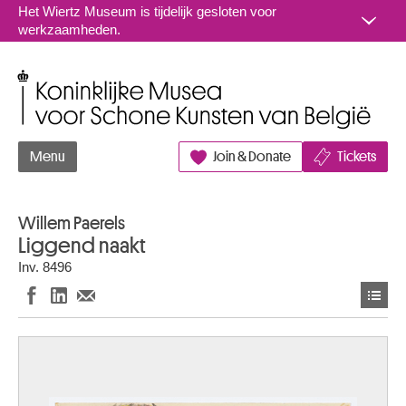
Naar inhoud
Het Wiertz Museum is tijdelijk gesloten voor
werkzaamheden.
Koninklijke Musea voor Schone Kunsten van België
Menu
Join & Donate
Tickets
Willem Paerels
Liggend naakt
Inv. 8496