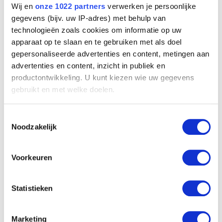
Wij en
onze 1022 partners
verwerken je persoonlijke
gegevens (bijv. uw IP-adres) met behulp van
technologieën zoals cookies om informatie op uw
apparaat op te slaan en te gebruiken met als doel
gepersonaliseerde advertenties en content, metingen aan
advertenties en content, inzicht in publiek en
productontwikkeling. U kunt kiezen wie uw gegevens
gebruikt en met welke doelen.
Als u het toestaat, willen we ook graag:
Toestemmingsselectie
Informatie verzamelen over uw geografische
Noodzakelijk
locatie, die tot een paar meter nauwkeurig kan zijn
Uw apparaat identificeren door het actief te
Portret van Georges Giroux
Willem Paerels
scannen op specifieke eigenschappen (fingerprinting)
Voorkeuren
Lees meer over hoe uw persoonlijke gegevens worden
verwerkt en stel uw voorkeuren in het
detailgedeelte
in.
Statistieken
U kunt uw toestemming op elk moment wijzigen of
intrekken in de Cookieverklaring.
Marketing